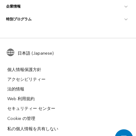
企業情報
GIS とは
ArcGIS ブログ
ArcGIS Pro
特別プログラム
Esri について
ロケーション インテリジェンス
業界ブログ
ArcGIS Enterprise
ArcGIS for Personal Use
Esri に連絡
トレーニング
ユーザー調査およびテスト
ArcGIS Online
ArcGIS for Student Use
採用情報
ArcUser
Esri Young Professionals Network
日本語 (Japanese)
開発者向けテクノロジー
自然保護
オープンビジョン
ArcNews
イベント
ArcGIS Location Platform
個人情報保護方針
災害対応
パートナー
アクセシビリティー
ArcWatch
Esri ストア
法的情報
教育機関
企業行動規範
Esri Press
ArcGIS Architecture Center
Web 利用規約
非営利組織
環境および持続可能性の取り組み
セキュリティー センター
Esri ビデオ
Cookie の管理
人種的平等
サイトマップ
GIS 用語集
私の個人情報を共有しない