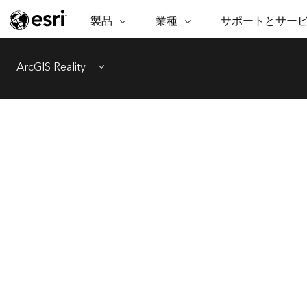
製品
業種
サポートとサー
ARCGIS
業種
サポートとサービス
機
ArcGIS の概要
建築・工業技術・建設
プロフェッショナル
非営利組
マ
ArcGIS Reality
Esri のエンタープライズ地理空間
コンサル
デ
Menu
テクニカル サポー
市民の安
プラットフォーム
ビジネス
解
トレーニング
サイエン
ArcGIS Online
位
自然保護
完全な SaaS マッピング プラット
地方自治
デ
フォーム
教育機関
空
持続可能
ArcGIS Pro
公共エネルギー
世界有数の GIS ソフトウェア
電気通信
施設管理
ArcGIS Enterprise
交通機関
GIS とマッピングの基本的なシス
保健福祉サービス
テム
水道
中央政府
開発者向けテクノロジー
マッピング &amp; 空間解析アプリ
自然資源
ケーションの構築