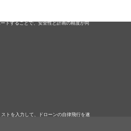
のフライトや ArcGIS Online からレイヤ
ンポートすることで、安全性と計画の精度が向
リストを入力して、ドローンの自律飛行を遂