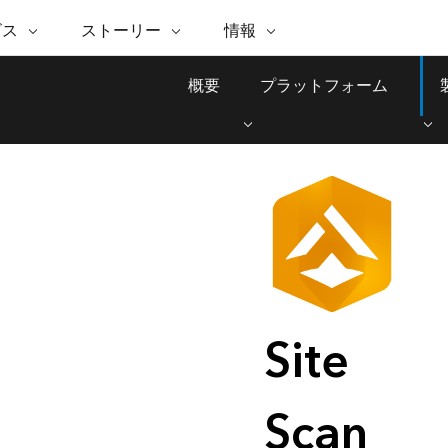
注目のイニシアティブ
ビス
ストーリー
情報
能
ESRI ストーリー
セルフサービス
ESRI について
ARCGIS の購入
ESRI に連絡
 サービス
織
ッピング
WhereNext Magazine
優れた地理空間情報活用へ
Esri について
ユーザー タイプ
ArcUser
サポートに問い
概要
プラットフォーム
ータを空間的に表示および理解
エグゼクティブレベルのニ
の道
ArcGIS へのロールベース
ArcGIS ユーザー向け
ト
全
Esri のプログラムと取り組み
ュースと洞察
ス
的な技術リソース
析
Esri Community
ス
イベント
置情報を分析に活用
Esri ブログ
Esri ストア
ArcNews
ArcGIS ブログ
実世界のグローバルな GIS
Esri の ArcGIS 製品
業界ニュースと ArcGIS
体
パートナー
ータ管理
技術革新
新情報
ドキュメント
間データの統合、編集、共有
購入方法
な開発
採用情報
Esri と The Science of Where の
Esri 製品、パートナー製
ArcWatch
My Esri
ポッドキャスト
者サブスクリプション
地理空間に関するニュ
メディアおよびアナリスト関
インフラストラクチャ管理
ビジネスおよびテクノロジ
ス、見解、およびトレ
すべての機能
係者の方へ
ー リーダーの声
GIS を活用して、最新の強靱で持続可能な未
来を創ります。 計画と運用に対する地理学
Site
的アプローチは、インフラストラクチャ プ
Esri に連絡
すべてのストーリー
ロジェクトが周囲の環境とどのように関連
しているかをリーダーが理解するのに役立
Scan
ちます。
インフラストラクチャ管理の探索