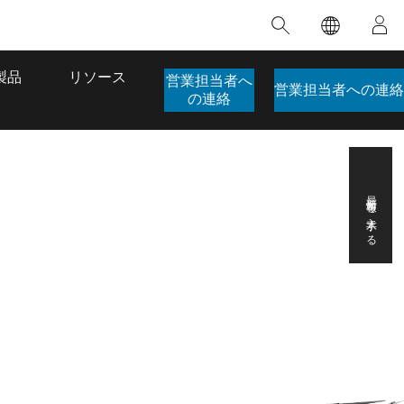
注目のトレーニング
注目の製品
注目のストーリー
注目
GIS について
イノベーションへの取り
組み
合わせ
GIS とは
製品
リソース
営業担当者へ
人工知能 (AI)
営業担当者への連絡
のアクセ
の実践
の連絡
地理学的アプローチ
ロケーション インテリ
ジェンス
 更
デジタル トランスフォ
ーメーション
最新情報を入手する
品、開発
デジタル ツイン
ー
空間データ サイエンス: 解析を進化さ
ArcGIS Pro の概要
マップがライフラインとなるとき
The
ンド
せる
ArcGIS Pro は、Esri の世界をリードする
2024 年にブラジルで発生した歴史的な洪水
著: J
GIS デスクトップ アプリケーションであ
の際、GIS 技術を専門とする企業である
このインストラクター主導型のコースで
本書
り、マッピング、解析、データ管理に用い
Codex は、30 日間で 17 件の緊急洪水アプ
は、データのパターンや関係性を明らかに
かつ
られています。 技術がどのようなものかを
リケーションを構築し、重要な救助活動を
するために使用される空間統計技術を探索
解決
確認したり、ハンズオンのインタラクティ
実現しました。
し、複雑な問題を解決する知見を引き出し
らか
ブ マップを試したり、製品の機能を調べた
ます。
ストーリーを読む
り、無料トライアルを開始したりします。
本書