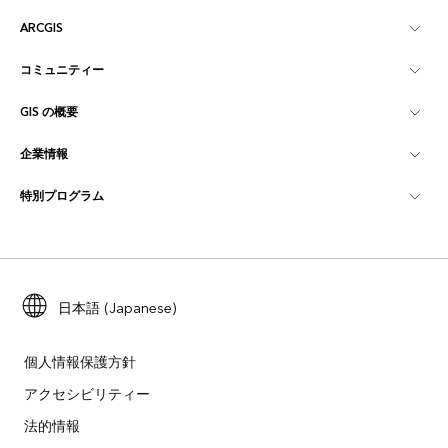
ARCGIS
コミュニティー
ArcGIS の概要
GIS の概要
Esri Community
マッピング
企業情報
GIS とは
ArcGIS ブログ
ArcGIS Pro
特別プログラム
Esri について
ロケーション インテリジェンス
業界ブログ
ArcGIS Enterprise
ArcGIS for Personal Use
Esri に連絡
トレーニング
ユーザー調査およびテスト
ArcGIS Online
ArcGIS for Student Use
採用情報
ArcUser
Esri Young Professionals Network
日本語 (Japanese)
開発者向けテクノロジー
自然保護
オープンビジョン
ArcNews
イベント
ArcGIS Location Platform
個人情報保護方針
災害対応
パートナー
アクセシビリティー
ArcWatch
Esri ストア
法的情報
教育機関
企業行動規範
Esri Press