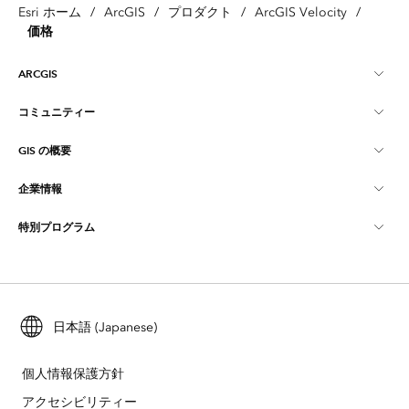
Esri ホーム
/
ArcGIS
/
プロダクト
/
ArcGIS Velocity
/
価格
ARCGIS
コミュニティー
ArcGIS の概要
GIS の概要
Esri Community
マッピング
企業情報
GIS とは
ArcGIS ブログ
ArcGIS Pro
特別プログラム
Esri について
ロケーション インテリジェンス
業界ブログ
ArcGIS Enterprise
ArcGIS for Personal Use
Esri に連絡
トレーニング
ユーザー調査およびテスト
ArcGIS Online
ArcGIS for Student Use
採用情報
ArcUser
日本語 (Japanese)
Esri Young Professionals Network
開発者向けテクノロジー
自然保護
オープンビジョン
ArcNews
イベント
個人情報保護方針
ArcGIS Location Platform
災害対応
アクセシビリティー
パートナー