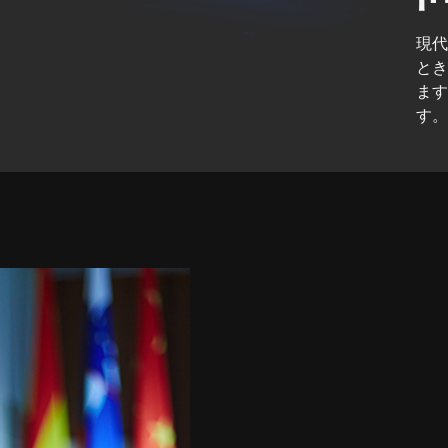
現
とき
ま
す