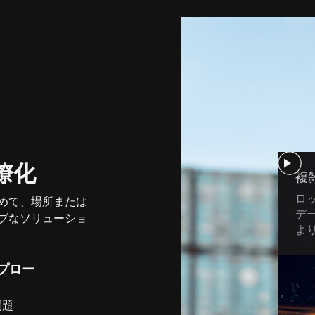
瞭化
複
ロ
めて、場所または
デ
ブなソリューショ
よ
プロー
問題