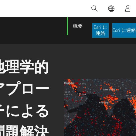
注目のトレーニング
注目の製品
注目のストーリー
注目
GIS について
イノベーションへの取り
組み
合わせ
GIS とは
概要
Esri に
人工知能 (AI)
Esri に連絡
スのアクセ
の実践
連絡
地理学的アプローチ
ロケーション インテリ
ジェンス
 更
デジタル トランスフォ
地理学的
ーメーション
品、開発
デジタル ツイン
ー
アプロー
空間データ サイエンス: 解析を進化さ
ArcGIS Pro の概要
マップがライフラインとなるとき
The
ンド
せる
ArcGIS Pro は、Esri の世界をリードする
2024 年にブラジルで発生した歴史的な洪水
著: J
GIS デスクトップ アプリケーションであ
の際、GIS 技術を専門とする企業である
このインストラクター主導型のコースで
本書
チによる
り、マッピング、解析、データ管理に用い
Codex は、30 日間で 17 件の緊急洪水アプ
は、データのパターンや関係性を明らかに
かつ
られています。 技術がどのようなものかを
リケーションを構築し、重要な救助活動を
するために使用される空間統計技術を探索
解決
確認したり、ハンズオンのインタラクティ
実現しました。
し、複雑な問題を解決する知見を引き出し
らか
ブ マップを試したり、製品の機能を調べた
問題解決
ます。
ストーリーを読む
り、無料トライアルを開始したりします。
本書