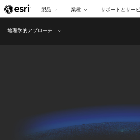
製品
ARCGIS
業種
業種
サポートとサー
サポートとサービス
機
ArcGIS の概要
建築・工業技術・建設
プロフェッショナル
非営利組
マ
地理学的アプローチ
Menu
Esri のエンタープライズ地理空間
コンサル
デ
テクニカル サポー
市民の安
プラットフォーム
ビジネス
解
トレーニング
サイエン
ArcGIS Online
位
自然保護
完全な SaaS マッピング プラット
地方自治
デ
フォーム
教育機関
空
持続可能
ArcGIS Pro
公共エネルギー
世界有数の GIS ソフトウェア
電気通信
施設管理
ArcGIS Enterprise
交通機関
GIS とマッピングの基本的なシス
保健福祉サービス
水道
テム
中央政府
開発者向けテクノロジー
自然資源
マッピング &amp; 空間解析アプリ
ケーションの構築