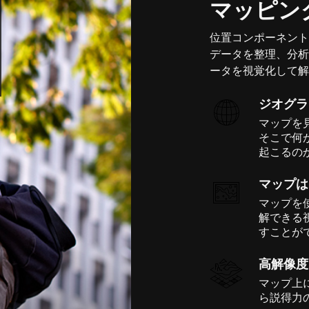
マッピン
位置コンポーネント
データを整理、分析
ータを視覚化して解
ジオグラ
マップを
そこで何
起こるの
マップは
マップを
解できる
すことが
高解像度
マップ上
ら説得力