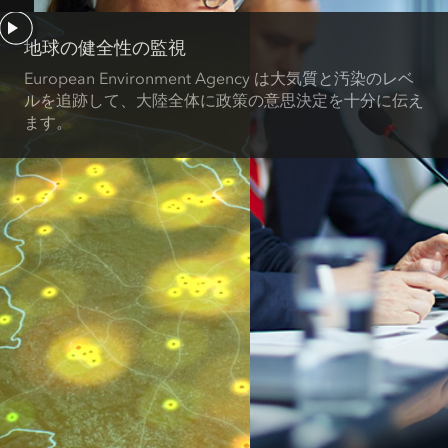
地球の健全性の監視
European Environment Agency は大気質と汚染のレベ
ルを追跡して、大陸全体に政策の意思決定を十分に伝え
ます。