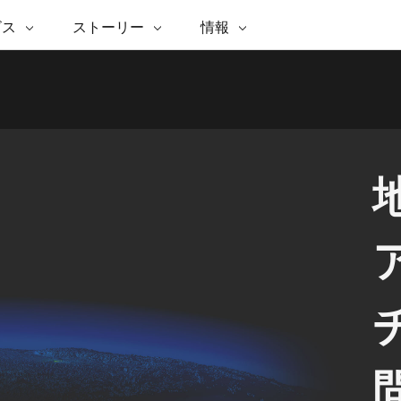
注目のイニシアティブ
ビス
能
ストーリー
ESRI ストーリー
セルフサービス
情報
ESRI について
ARCGIS の購入
ESRI に連絡
 サービス
織
ッピング
WhereNext Magazine
優れた地理空間情報活用へ
Esri について
ユーザー タイプ
ArcUser
サポートに問い
ータを空間的に表示および理解
エグゼクティブレベルのニ
の道
ArcGIS へのロールベー
ArcGIS ユーザー向け
ト
全
Esri のプログラムと取り組み
ュースと洞察
ス
的な技術リソース
Esri Community
析
ス
イベント
置情報を分析に活用
Esri ブログ
Esri ストア
ArcNews
ArcGIS ブログ
実世界のグローバルな GIS
Esri の ArcGIS 製品
業界ニュースと ArcGIS
体
パートナー
ータ管理
技術革新
新情報
ドキュメント
間データの統合、編集、共有
購入方法
な開発
採用情報
Esri と The Science of Where
Esri 製品、パートナー製
ArcWatch
My Esri
のポッドキャスト
者サブスクリプション
地理空間に関するニュ
メディアおよびアナリスト関
インフラストラクチャ管理
ビジネスおよびテクノロジ
ス、見解、およびトレ
係者の方へ
すべての機能
ー リーダーの声
GIS を活用して、最新の強靱で持続可能な未
来を創ります。 計画と運用に対する地理学
的アプローチは、インフラストラクチャ プ
Esri に連絡
ロジェクトが周囲の環境とどのように関連
すべてのストーリー
しているかをリーダーが理解するのに役立
ちます。
インフラストラクチャ管理の探索