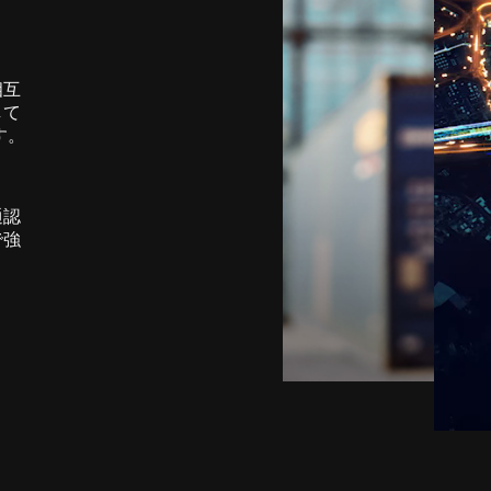
相互
して
す。
通認
で強