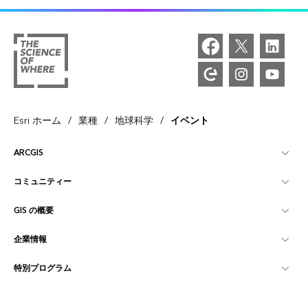
/
/
/
Esri ホーム
業種
地球科学
イベント
ARCGIS
コミュニティー
ArcGIS の概要
GIS の概要
Esri Community
マッピング
企業情報
GIS とは
ArcGIS ブログ
ArcGIS Pro
特別プログラム
Esri について
ロケーション インテリジェンス
業界ブログ
ArcGIS Enterprise
ArcGIS for Personal Use
Esri に連絡
トレーニング