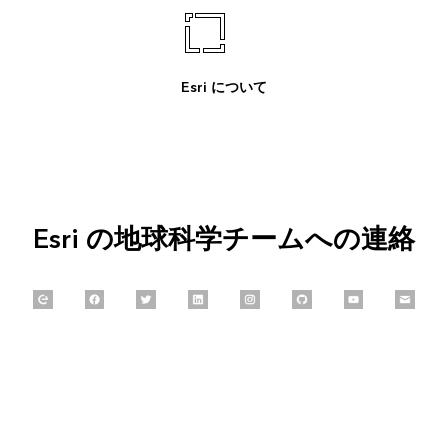
Esri について
Esri の地球科学チームへの連絡
Explore our Esri Community
Follow us on Facebook
Follow us on Twitter
Connect with us on LinkedIn
Follow us on Instagram
Explore our GitHub
Follow us on 
Email 