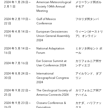
2024 年 1 月 28 日～
American Meteorological
メリーランド州ボル
2 月 1 日
Society 104th Annual
チモア
Meeting
2024 年 2 月 19 日～
Gulf of Mexico
フロリダ州タンパ
22 日
Conference
2024 年 4 月 14 日～
European Geosciences
ウィーン (オーストリ
19 日
Union General Assembly
ア)、オンライン
2024
2024 年 5 月 14 日～
National Adaptation
ミネソタ州セント ポ
16 日
Forum
ール
Esri Science Summit at
カリフォルニア州サ
2024 年 7 月 16 日
User Conference 2024
ンディエゴ
2024 年 8 月 24 日～
International
アイルランド、ダブ
30 日
Geographical Congress
リン
2024
2024 年 9 月 22 日～
The Geological Society of
カリフォルニア州ア
25 日
America Connects 2024
ナハイム
2024 年 9 月 23 日～
Oceans Conference &
カナダ、ハリファッ
26 日
Exposition
クス