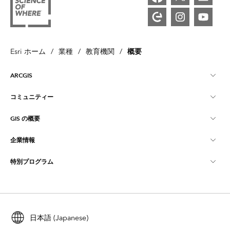
概要
Esri ホーム
/
業種
/
教育機関
/
ARCGIS
コミュニティー
ArcGIS の概要
GIS の概要
Esri Community
マッピング
企業情報
GIS とは
ArcGIS ブログ
ArcGIS Pro
特別プログラム
Esri について
ロケーション インテリジェンス
業界ブログ
ArcGIS Enterprise
ArcGIS for Personal Use
Esri に連絡
トレーニング
ユーザー調査およびテスト
ArcGIS Online
ArcGIS for Student Use
採用情報
ArcUser
日本語 (Japanese)
Esri Young Professionals Network
開発者向けテクノロジー