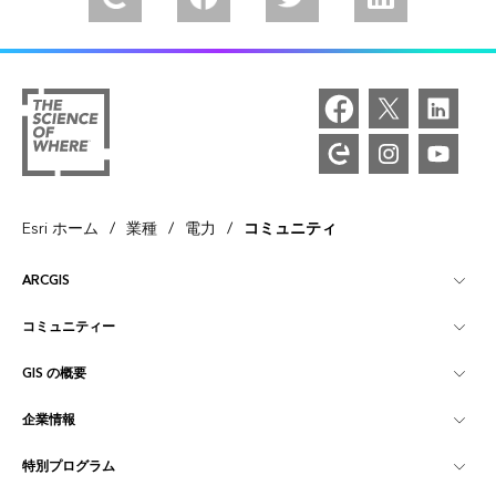
/
/
/
Esri ホーム
業種
電力
コミュニティ
ARCGIS
コミュニティー
ArcGIS の概要
GIS の概要
Esri Community
マッピング
企業情報
GIS とは
ArcGIS ブログ
ArcGIS Pro
特別プログラム
Esri について
ロケーション インテリジェンス
業界ブログ
ArcGIS Enterprise