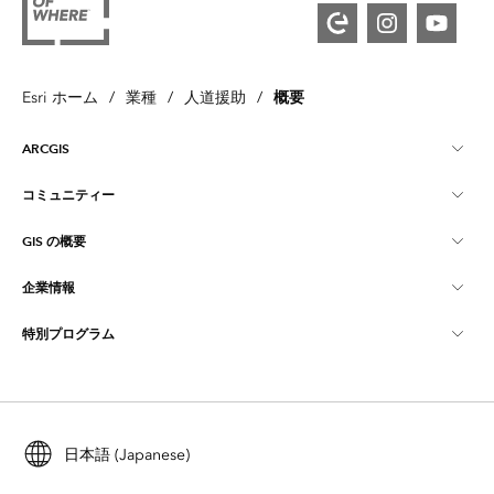
概要
Esri ホーム
/
業種
/
人道援助
/
ARCGIS
コミュニティー
ArcGIS の概要
GIS の概要
Esri Community
マッピング
企業情報
GIS とは
ArcGIS ブログ
ArcGIS Pro
特別プログラム
Esri について
ロケーション インテリジェンス
業界ブログ
ArcGIS Enterprise
ArcGIS for Personal Use
Esri に連絡
トレーニング
ユーザー調査およびテスト
ArcGIS Online
ArcGIS for Student Use
採用情報
ArcUser
日本語 (Japanese)
Esri Young Professionals Network
開発者向けテクノロジー
自然保護