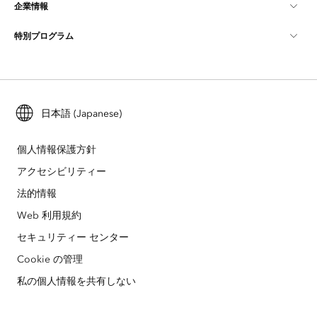
企業情報
GIS とは
ArcGIS ブログ
ArcGIS Pro
特別プログラム
Esri について
ロケーション インテリジェンス
業界ブログ
ArcGIS Enterprise
ArcGIS for Personal Use
Esri に連絡
トレーニング
ユーザー調査およびテスト
ArcGIS Online
ArcGIS for Student Use
採用情報
ArcUser
日本語 (Japanese)
Esri Young Professionals Network
開発者向けテクノロジー
自然保護
オープンビジョン
ArcNews
イベント
個人情報保護方針
ArcGIS Location Platform
災害対応
アクセシビリティー
パートナー
ArcWatch
Esri ストア
法的情報
教育機関
企業行動規範
Esri Press
Web 利用規約
ArcGIS Architecture Center
セキュリティー センター
非営利組織
環境および持続可能性の取り組み
Esri ビデオ
Cookie の管理
人種的平等
サイトマップ
GIS 用語集
私の個人情報を共有しない