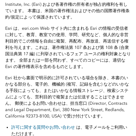
Institute, Inc. (Esri) および各著作権の所有者が独占的権利を有し
ています。 本書は、米国の著作権法およびその他の国際著作権条
約/規定によって保護されています。
Esri は、esri.com Web サイト内に含まれる Esri の情報の受信者
に対して、教育、教室での使用、学問、研究など、個人的な非営
利目的でこの情報を自由に複製、再配布、再放送、再送信する権
利を与えます。これは、著作権法第 107 条および第 108 条 (合衆
国法典第 17 編) に列挙されているフェア ユースの権利対象となり
ます。 全部または一部を問わず、すべてのコピーには、適切な
Esri の著作権表示を含めるものとします。
Esri 社から書面で明示的に許可されている場合を除き、本書のい
かなる部分も、電子的、機械的 (複写、記録を含む) などのいかな
る手段によっても、またはいかなる情報ストレージ、検索システ
ムによっても、営利目的で複製または伝送することはできませ
ん。 郵便によるお問い合わせは、担当窓口 (Director, Contracts
and Legal Department, Esri, 380 New York Street, Redlands,
California 92373-8100, USA) で受け付けています。
許可に関する質問やお問い合わせ
は、電子メールをご利用い
ただけます。