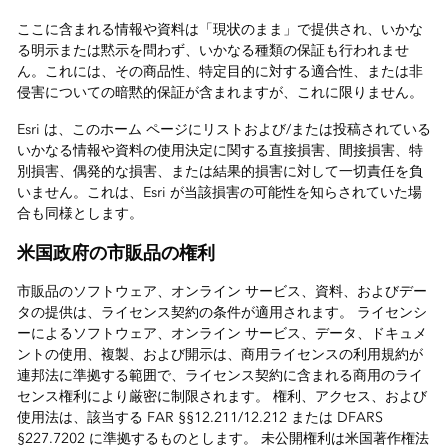
ここに含まれる情報や資料は「現状のまま」で提供され、いかな
る明示または黙示を問わず、いかなる種類の保証も行われませ
ん。これには、その商品性、特定目的に対する適合性、または非
侵害についての暗黙的保証が含まれますが、これに限りません。
Esri は、このホーム ページにリストおよび/または投稿されている
いかなる情報や資料の使用決定に関する直接損害、間接損害、特
別損害、偶発的な損害、または結果的損害に対して一切責任を負
いません。これは、Esri が当該損害の可能性を知らされていた場
合も同様とします。
米国政府の市販品の権利
市販品のソフトウェア、オンライン サービス、資料、およびデー
タの提供は、ライセンス契約の条件が適用されます。 ライセンシ
ーによるソフトウェア、オンライン サービス、データ、ドキュメ
ントの使用、複製、および開示は、商用ライセンスの利用規約が
連邦法に準拠する範囲で、ライセンス契約に含まれる商用のライ
センス権利により厳密に制限されます。 権利、アクセス、および
使用法は、該当する FAR §§12.211/12.212 または DFARS
§227.7202 に準拠するものとします。 未公開権利は米国著作権法