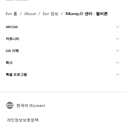
R&amp;D 센터 - 멜버른
Esri 홈
/
About
/
Esri 정보
/
ARCGIS
커뮤니티
ArcGIS Overview
GIS 이해
Esri 커뮤니티
매핑
회사
GIS란?
ArcGIS Blog
ArcGIS Pro
특별 프로그램
Esri 정보
로케이션 인텔리전스
산업별 블로그
ArcGIS Enterprise
ArcGIS for Personal Use
문의하기
교육
사용자 리서치 및 테스트
ArcGIS Online
ArcGIS for Student Use
채용
ArcUser
한국어 (Korean)
Esri Young Professionals Network
Developer Technology
보존
오픈 비전
ArcNews
이벤트
개인정보보호정책
ArcGIS Location Platform