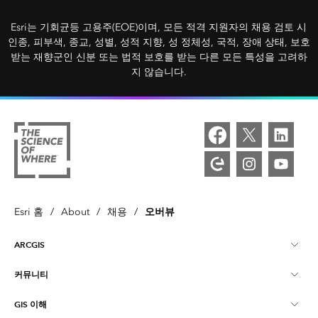
Esri는 기회균등 고용주(EOE)이며, 모든 적격 지원자의 채용 검토 시
인종, 피부색, 종교, 성별, 성적 지향, 성 정체성, 국적, 장애 상태, 보호
받는 재향군인 신분 또는 법적 보호를 받는 다른 모든 특성을 고려하
지 않습니다.
오버뷰
Esri 홈
/
About
/
채용
/
ARCGIS
커뮤니티
ArcGIS Overview
GIS 이해
Esri 커뮤니티
매핑