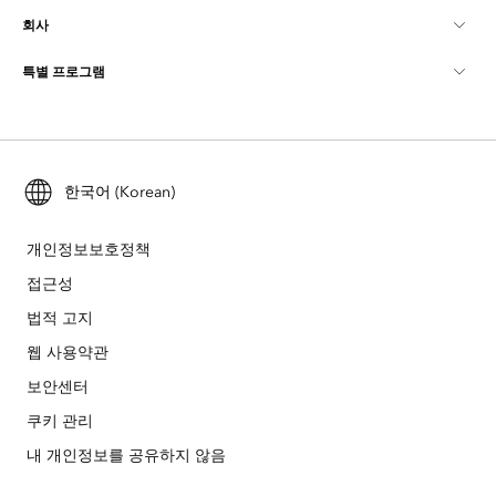
회사
GIS란?
ArcGIS Blog
ArcGIS Pro
특별 프로그램
Esri 정보
로케이션 인텔리전스
산업별 블로그
ArcGIS Enterprise
ArcGIS for Personal Use
문의하기
교육
사용자 리서치 및 테스트
ArcGIS Online
ArcGIS for Student Use
채용
ArcUser
한국어 (Korean)
Esri Young Professionals Network
Developer Technology
보존
오픈 비전
ArcNews
이벤트
개인정보보호정책
ArcGIS Location Platform
재난 대응
접근성
파트너
ArcWatch
Esri 스토어
법적 고지
교육
기업윤리강령
Esri 보도
웹 사용약관
ArcGIS Architecture Center
보안센터
비영리기관
환경 및 지속가능성 이니셔티브
Esri 비디오
쿠키 관리
인종 평등
사이트맵
GIS 딕셔너리
내 개인정보를 공유하지 않음