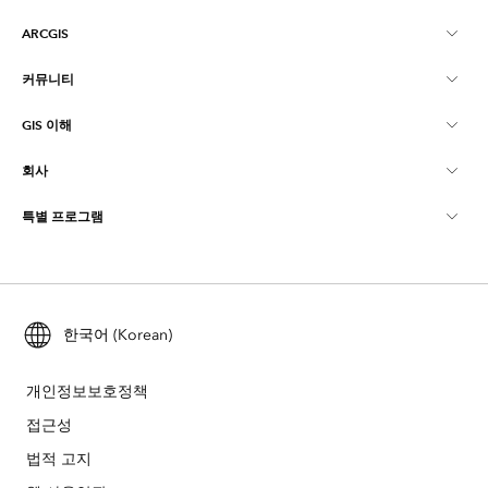
ARCGIS
커뮤니티
ArcGIS Overview
GIS 이해
Esri 커뮤니티
매핑
회사
GIS란?
ArcGIS Blog
ArcGIS Pro
특별 프로그램
Esri 정보
로케이션 인텔리전스
산업별 블로그
ArcGIS Enterprise
ArcGIS for Personal Use
문의하기
교육
사용자 리서치 및 테스트
ArcGIS Online
ArcGIS for Student Use
채용
ArcUser
한국어 (Korean)
Esri Young Professionals Network
Developer Technology
보존
오픈 비전
ArcNews
이벤트
개인정보보호정책
ArcGIS Location Platform
재난 대응
접근성
파트너
ArcWatch
Esri 스토어
법적 고지
교육
기업윤리강령
Esri 보도