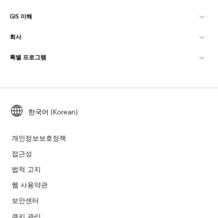
GIS 이해
Esri 커뮤니티
매핑
회사
GIS란?
ArcGIS Blog
ArcGIS Pro
특별 프로그램
Esri 정보
로케이션 인텔리전스
산업별 블로그
ArcGIS Enterprise
ArcGIS for Personal Use
문의하기
교육
사용자 리서치 및 테스트
ArcGIS Online
ArcGIS for Student Use
채용
ArcUser
Esri Young Professionals Network
한국어 (Korean)
Developer Technology
보존
오픈 비전
ArcNews
이벤트
ArcGIS Location Platform
개인정보보호정책
재난 대응
파트너
접근성
ArcWatch
Esri 스토어
법적 고지
교육
기업윤리강령
Esri 보도
ArcGIS Architecture Center
웹 사용약관
비영리기관
환경 및 지속가능성 이니셔티브
보안센터
Esri 비디오
쿠키 관리