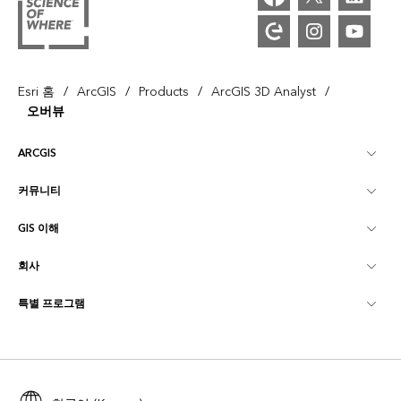
/
/
/
/
Esri 홈
ArcGIS
Products
ArcGIS 3D Analyst
오버뷰
ARCGIS
커뮤니티
ArcGIS Overview
GIS 이해
Esri 커뮤니티
매핑
회사
GIS란?
ArcGIS Blog
ArcGIS Pro
특별 프로그램
Esri 정보
로케이션 인텔리전스
산업별 블로그
ArcGIS Enterprise
ArcGIS for Personal Use
문의하기
교육
사용자 리서치 및 테스트
ArcGIS Online
ArcGIS for Student Use
채용
ArcUser