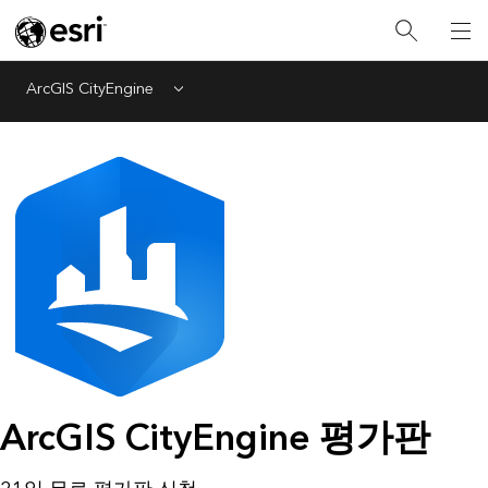
ArcGIS CityEngine
Menu
ArcGIS CityEngine 평가판