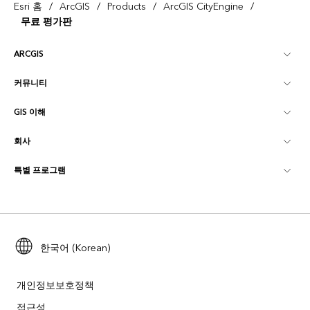
/
/
/
/
Esri 홈
ArcGIS
Products
ArcGIS CityEngine
무료 평가판
ARCGIS
커뮤니티
ArcGIS Overview
GIS 이해
Esri 커뮤니티
매핑
회사
GIS란?
ArcGIS Blog
ArcGIS Pro
특별 프로그램
Esri 정보
로케이션 인텔리전스
산업별 블로그
ArcGIS Enterprise
ArcGIS for Personal Use
문의하기
교육
사용자 리서치 및 테스트
ArcGIS Online
ArcGIS for Student Use
채용
ArcUser
Esri Young Professionals Network
한국어 (Korean)
Developer Technology
보존
오픈 비전
ArcNews
이벤트
ArcGIS Location Platform
개인정보보호정책
재난 대응
파트너
접근성
ArcWatch