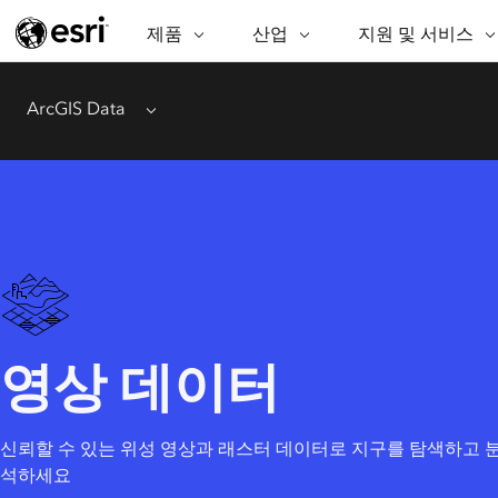
제품
ARCGIS
산업
산업
지원 및 서비스
지원 및 서비스
기
ArcGIS Overview
AEC
전문 서비스
비영리기관
매
ArcGIS Data
Menu
Esri의 엔터프라이즈 공간정보 플랫
공
비즈니스
기술지원
공공안전
폼
분
보존
교육
과학
ArcGIS Online
분
완벽한 SaaS 매핑 플랫폼
교육
중앙정부/지자
데
ArcGIS Pro
공
에너지 유틸리티
지속가능한 개
세계 최고의 GIS 소프트웨어
시설 관리
정보통신
ArcGIS Enterprise
GIS 및 매핑을 위한 기본 시스템
보건 및 복지 서비
교통
스
영상 데이터
Developer Technology
물
매핑 및 공간 분석 응용프로그램 생
중앙정부
성
천연자원
신뢰할 수 있는 위성 영상과 래스터 데이터로 지구를 탐색하고 
석하세요
모든 제품