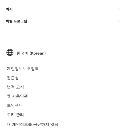
회사
GIS란?
ArcGIS Blog
ArcGIS Pro
특별 프로그램
Esri 정보
로케이션 인텔리전스
산업별 블로그
ArcGIS Enterprise
ArcGIS for Personal Use
문의하기
교육
사용자 리서치 및 테스트
ArcGIS Online
ArcGIS for Student Use
채용
ArcUser
Esri Young Professionals Network
한국어 (Korean)
Developer Technology
보존
오픈 비전
ArcNews
이벤트
ArcGIS Location Platform
개인정보보호정책
재난 대응
파트너
접근성
ArcWatch
Esri 스토어
법적 고지
교육
기업윤리강령
Esri 보도
ArcGIS Architecture Center
웹 사용약관
비영리기관
환경 및 지속가능성 이니셔티브
보안센터
Esri 비디오
쿠키 관리
인종 평등
사이트맵
GIS 딕셔너리
내 개인정보를 공유하지 않음