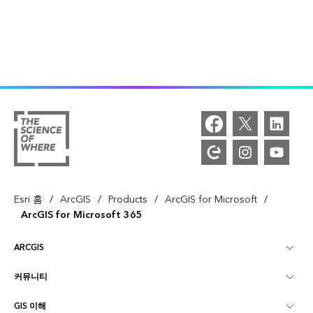
/
/
/
/
Esri 홈
ArcGIS
Products
ArcGIS for Microsoft
ArcGIS for Microsoft 365
ARCGIS
커뮤니티
ArcGIS Overview
GIS 이해
Esri 커뮤니티
매핑