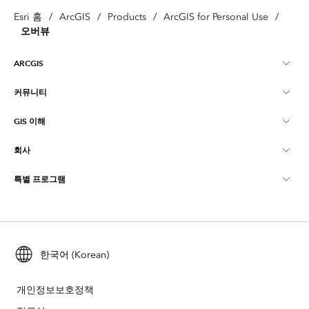
Esri 홈
/
ArcGIS
/
Products
/
ArcGIS for Personal Use
/
오버뷰
ARCGIS
커뮤니티
ArcGIS Overview
GIS 이해
Esri 커뮤니티
매핑
회사
GIS란?
ArcGIS Blog
ArcGIS Pro
특별 프로그램
Esri 정보
로케이션 인텔리전스
산업별 블로그
ArcGIS Enterprise
ArcGIS for Personal Use
문의하기
교육
사용자 리서치 및 테스트
ArcGIS Online
ArcGIS for Student Use
채용
ArcUser
한국어 (Korean)
Esri Young Professionals Network
Developer Technology
보존
오픈 비전
ArcNews
이벤트
개인정보보호정책
ArcGIS Location Platform