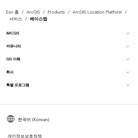
/
/
/
/
Esri 홈
ArcGIS
Products
ArcGIS Location Platform
/
서비스
베이스맵
ARCGIS
커뮤니티
ArcGIS Overview
GIS 이해
Esri 커뮤니티
매핑
회사
GIS란?
ArcGIS Blog
ArcGIS Pro
특별 프로그램
Esri 정보
로케이션 인텔리전스
산업별 블로그
ArcGIS Enterprise
ArcGIS for Personal Use
문의하기
교육
사용자 리서치 및 테스트
ArcGIS Online
ArcGIS for Student Use
채용
ArcUser
Esri Young Professionals Network
한국어 (Korean)
Developer Technology
보존
오픈 비전
ArcNews
이벤트
ArcGIS Location Platform
개인정보보호정책