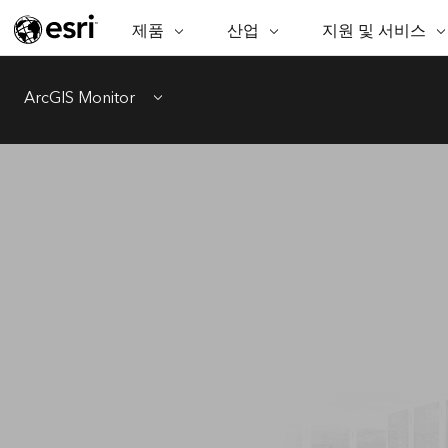
제품
산업
지원 및 서비스
ARCGIS
산업
지원 및 서비스
기
ArcGIS Overview
AEC
전문 서비스
비영리기관
매
ArcGIS Monitor
Esri의 엔터프라이즈 공간정보 플랫
공
Menu
비즈니스
기술지원
공공안전
폼
분
보존
교육
과학
ArcGIS Online
분
완벽한 SaaS 매핑 플랫폼
교육
중앙정부/지자
데
ArcGIS Pro
공
에너지 유틸리티
지속가능한 개
세계 최고의 GIS 소프트웨어
시설 관리
정보통신
ArcGIS Enterprise
GIS 및 매핑을 위한 기본 시스템
보건 및 복지 서비
교통
스
Developer Technology
물
매핑 및 공간 분석 응용프로그램 생
중앙정부
성
천연자원
모든 제품