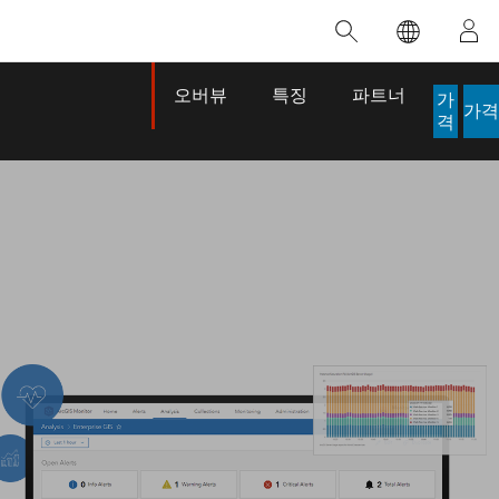
추천 교육
추천 제품
추천 스토리
추천 도서
대한 정보
혁신을 위한 노력
인공 지능
오버뷰
특징
파트너
가
가격
적
접근 권한
격
접근 방식
로케이션 인텔리전스
디지털 전환
이
디지털 트윈
 개발자 구
공간 데이터 사이언스: 분석 역량 강화
ArcGIS Pro에 대해 알아보기
생명선이 된 맵
The Power 
이 강사 주도 과정에서는 데이터 내 패턴과
ArcGIS Pro는 Esri에서 제공하는 세계 최고
브라질의 역사적인 2024년 홍수 당시, GIS 기
Jack Dangermond
관계를 밝혀내고 복잡한 문제를 해결하는 인
수준의 매핑, 분석 및 데이터 관리용 GIS 데스
술을 전문으로 하는 기업인 Codex는 30일 만
이 도서는 현대 
사이트를 도출하는 데 사용되는 공간 통계 기
크톱 애플리케이션입니다. 기술이 어떻게 작
에 17개의 긴급 홍수 애플리케이션을 구축하
시각적 및 서술적
법을 살펴봅니다.
동하는지 확인하고, 직접 체험할 수 있는 인
여 중요한 구조 작업을 지원했습니다.
심각한 문제를 해
터랙티브 맵을 사용해 보거나, 제품 기능을
잠재력이 점점 
이 과정 살펴보기
스토리 읽어보기
살펴보고, 무료 평가판을 시작해 보세요.
도서 세부정보로
ArcGIS Pro 탐색하기