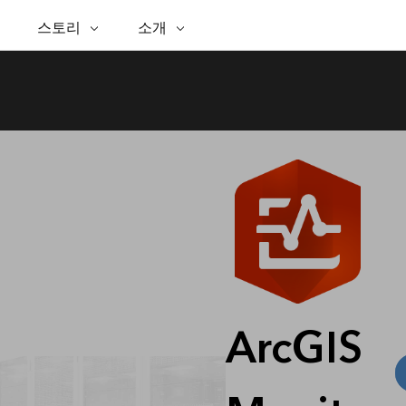
추천 이니셔티브
스토리
소개
능
ESRI 스토리
셀프 서비스
ESRI 정보
ARCGIS 구매
문의하기
GIS에 
핑
WhereNext 매거진
공간정보 탁월성을 향한 경
Esri 정보
ArcUser
사용자 유형
지원 부서 문의
GIS란?
간정보 기반 데이터 조회 및 이해
핵심 뉴스 및 인사이트
로
ArcGIS 사용자를 위한 실용
ArcGIS에 대한 역할 기반 
Esri 프로그램 및 이니셔티브
공간적 
인 기술 리소스
석
Esri 블로그
Esri 커뮤니티
Esri 스토어
이벤트
석을 위한 위치정보 활용
실세계 글로벌 GIS 혁신
ArcNews
Esri의 ArcGIS 제품
ArcGIS Blog
산업별 뉴스 및 ArcGIS 업데
체
파트너
이터 관리
Esri 및 The Science of Where 팟
구입 방법
트
문서
간정보 통합, 편집 및 공유
캐스트
Esri 제품, 파트너 제품 및
발
채용
비즈니스 및 기술 리더의 목소
ArcWatch
독
My Esri
리
공간정보 뉴스, 뷰, 트렌드
미디어 & 애널리스트 자료
인프라 관리
모든 기능
GIS로 안정적이고 지속가능한 첨단 미래를
모든 스토리
창조하세요. 리더는 계획과 운영에 대한 공간
문의하기
정보 접근 방식을 통해 인프라 프로젝트가 주
ArcGIS
변 환경에 어떻게 연결되는지 이해할 수 있습
니다.
인프라 관리 살펴보기