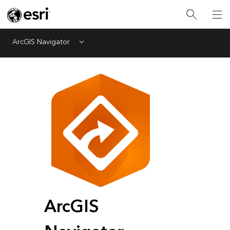
ArcGIS Navigator
Menu
ArcGIS