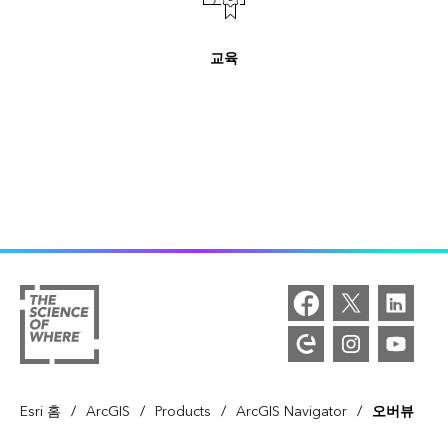
교육
/
/
/
/
Esri 홈
ArcGIS
Products
ArcGIS Navigator
오버뷰