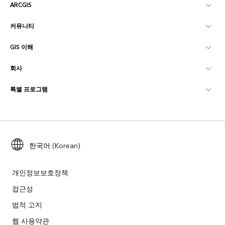
ARCGIS
커뮤니티
ArcGIS Overview
GIS 이해
Esri 커뮤니티
매핑
회사
GIS란?
ArcGIS Blog
ArcGIS Pro
특별 프로그램
Esri 정보
로케이션 인텔리전스
산업별 블로그
ArcGIS Enterprise
ArcGIS for Personal Use
문의하기
교육
사용자 리서치 및 테스트
ArcGIS Online
ArcGIS for Student Use
채용
ArcUser
Esri Young Professionals Network
한국어 (Korean)
Developer Technology
보존
오픈 비전
ArcNews
이벤트
ArcGIS Location Platform
개인정보보호정책
재난 대응
파트너
접근성
ArcWatch
Esri 스토어
법적 고지
교육
기업윤리강령
Esri 보도
ArcGIS Architecture Center
웹 사용약관