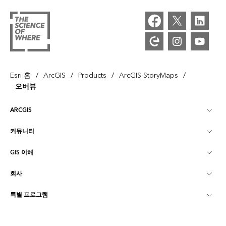
/
/
/
/
Esri 홈
ArcGIS
Products
ArcGIS StoryMaps
오버뷰
ARCGIS
커뮤니티
ArcGIS Overview
GIS 이해
Esri 커뮤니티
매핑
회사
GIS란?
ArcGIS Blog
ArcGIS Pro
특별 프로그램
Esri 정보
로케이션 인텔리전스
산업별 블로그
ArcGIS Enterprise
ArcGIS for Personal Use
문의하기
교육