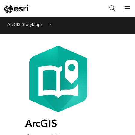
ArcGIS StoryMaps
Menu
ArcGIS