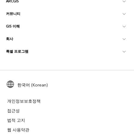
ARCGIS
커뮤니티
ArcGIS Overview
GIS 이해
Esri 커뮤니티
매핑
회사
GIS란?
ArcGIS Blog
ArcGIS Pro
특별 프로그램
Esri 정보
로케이션 인텔리전스
산업별 블로그
ArcGIS Enterprise
ArcGIS for Personal Use
문의하기
교육
사용자 리서치 및 테스트
ArcGIS Online
ArcGIS for Student Use
채용
ArcUser
Esri Young Professionals Network
한국어 (Korean)
Developer Technology
보존
오픈 비전
ArcNews
이벤트
ArcGIS Location Platform
개인정보보호정책
재난 대응
파트너
접근성
ArcWatch
Esri 스토어
법적 고지
교육
기업윤리강령
Esri 보도
ArcGIS Architecture Center
웹 사용약관