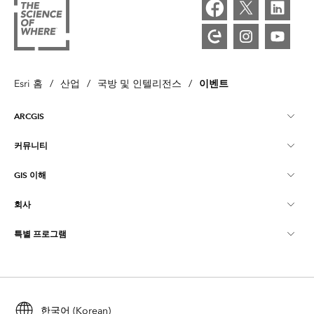
이벤트
Esri 홈
/
산업
/
국방 및 인텔리전스
/
ARCGIS
커뮤니티
ArcGIS Overview
GIS 이해
Esri 커뮤니티
매핑
회사
GIS란?
ArcGIS Blog
ArcGIS Pro
특별 프로그램
Esri 정보
로케이션 인텔리전스
산업별 블로그
ArcGIS Enterprise
ArcGIS for Personal Use
문의하기
교육
사용자 리서치 및 테스트
ArcGIS Online
ArcGIS for Student Use
채용
ArcUser
한국어 (Korean)
Esri Young Professionals Network