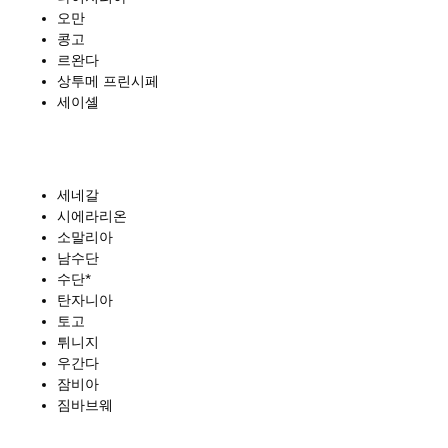
오만
콩고
르완다
상투메 프린시페
세이셸
세네갈
시에라리온
소말리아
남수단
수단*
탄자니아
토고
튀니지
우간다
잠비아
짐바브웨