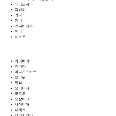
에티오피아
감비아
가나
기니
기니비사우
케냐
레소토
라이베리아
리비아
마다가스카르
말라위
말리
모리타니아
모로코
모잠비크
나미비아
니제르
나이지리아