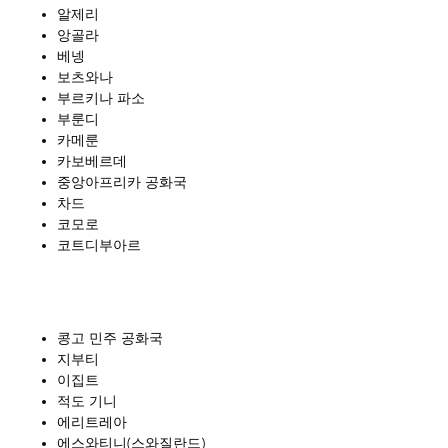
알제리
앙골라
베넹
보츠와나
부르키나 파소
부룬디
카메룬
카보베르데
중앙아프리카 공화국
차드
코모로
코트디부아르
콩고 민주 공화국
지부티
이집트
적도 기니
에리트레아
에스와티니(스와질란드)