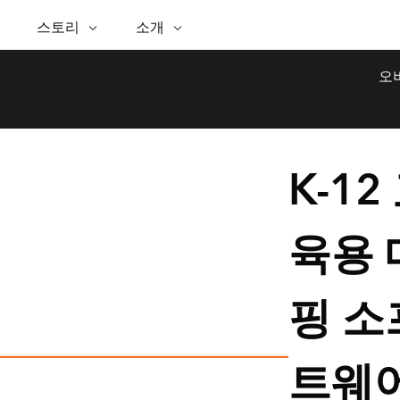
추천 이니셔티브
능
스토리
ESRI 스토리
셀프 서비스
소개
ESRI 정보
ARCGIS 구매
문의하기
GIS에 대
핑
WhereNext 매거진
공간정보 탁월성을 향한 경
Esri 정보
ArcUser
사용자 유형
지원 부서 문의
GIS란?
오
간정보 기반 데이터 조회 및 이해
핵심 뉴스 및 인사이트
로
ArcGIS 사용자를 위한 실용
ArcGIS에 대한 역할 기반 
Esri 프로그램 및 이니셔티브
공간적 
인 기술 리소스
Esri 커뮤니티
석
Esri 블로그
Esri 스토어
이벤트
석을 위한 위치정보 활용
실세계 글로벌 GIS 혁신
ArcNews
Esri의 ArcGIS 제품
ArcGIS Blog
산업별 뉴스 및 ArcGIS 업데
체
파트너
K-12
이터 관리
Esri 및 The Science of Where 팟
구입 방법
트
문서
간정보 통합, 편집 및 공유
캐스트
Esri 제품, 파트너 제품 및
발
채용
비즈니스 및 기술 리더의 목소
ArcWatch
독
My Esri
리
공간정보 뉴스, 뷰, 트렌드
육용 
미디어 & 애널리스트 자료
인프라 관리
모든 기능
GIS로 안정적이고 지속가능한 첨단 미래를
창조하세요. 리더는 계획과 운영에 대한 공간
모든 스토리
문의하기
핑 소
정보 접근 방식을 통해 인프라 프로젝트가 주
변 환경에 어떻게 연결되는지 이해할 수 있습
니다.
트웨
인프라 관리 살펴보기