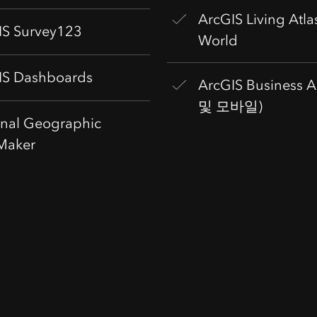
ArcGIS Living Atla
IS Survey123
World
IS Dashboards
ArcGIS Business A
및 모바일)
onal Geographic
Maker