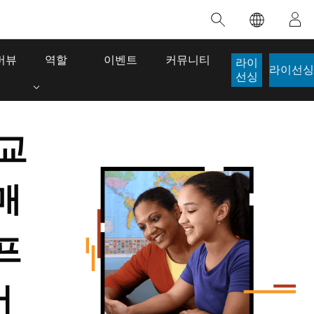
추천 교육
추천 제품
추천 스토리
추천 도서
한 정보
혁신을 위한 노력
인공 지능
버뷰
역할
이벤트
커뮤니티
라이
라이선싱
적
접근 권한
선싱
접근 방식
로케이션 인텔리전스
디지털 전환
이
디지털 트윈
 교
 개발자 구
매
공간 데이터 사이언스: 분석 역량 강화
ArcGIS Pro에 대해 알아보기
생명선이 된 맵
The Power o
이 강사 주도 과정에서는 데이터 내 패턴과
ArcGIS Pro는 Esri에서 제공하는 세계 최고
브라질의 역사적인 2024년 홍수 당시, GIS 기
Jack Dangermond
관계를 밝혀내고 복잡한 문제를 해결하는 인
수준의 매핑, 분석 및 데이터 관리용 GIS 데스
술을 전문으로 하는 기업인 Codex는 30일 만
이 도서는 현대 
프
사이트를 도출하는 데 사용되는 공간 통계 기
크톱 애플리케이션입니다. 기술이 어떻게 작
에 17개의 긴급 홍수 애플리케이션을 구축하
시각적 및 서술적
법을 살펴봅니다.
동하는지 확인하고, 직접 체험할 수 있는 인
여 중요한 구조 작업을 지원했습니다.
심각한 문제를 해
터랙티브 맵을 사용해 보거나, 제품 기능을
잠재력이 점점 
이 과정 살펴보기
스토리 읽어보기
어
살펴보고, 무료 평가판을 시작해 보세요.
도서 세부정보로
ArcGIS Pro 탐색하기