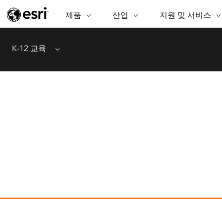
제품
ARCGIS
산업
산업
지원 및 서비스
지원 및 서비스
기
ArcGIS Overview
AEC
전문 서비스
비영리기관
매
K-12 교육
Menu
Esri의 엔터프라이즈 공간정보 플랫
공
비즈니스
기술지원
공공안전
폼
분
보존
교육
과학
ArcGIS Online
분
완벽한 SaaS 매핑 플랫폼
교육
중앙정부/지자
데
ArcGIS Pro
공
에너지 유틸리티
지속가능한 개
세계 최고의 GIS 소프트웨어
시설 관리
정보통신
ArcGIS Enterprise
GIS 및 매핑을 위한 기본 시스템
보건 및 복지 서비
교통
스
Developer Technology
물
매핑 및 공간 분석 응용프로그램 생
중앙정부
성
천연자원
모든 제품