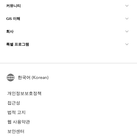
커뮤니티
ArcGIS Overview
GIS 이해
Esri 커뮤니티
매핑
회사
GIS란?
ArcGIS Blog
ArcGIS Pro
특별 프로그램
Esri 정보
로케이션 인텔리전스
산업별 블로그
ArcGIS Enterprise
ArcGIS for Personal Use
문의하기
교육
사용자 리서치 및 테스트
ArcGIS Online
ArcGIS for Student Use
채용
ArcUser
한국어 (Korean)
Esri Young Professionals Network
Developer Technology
보존
오픈 비전
ArcNews
이벤트
개인정보보호정책
ArcGIS Location Platform
재난 대응
접근성
파트너
ArcWatch
Esri 스토어
법적 고지
교육
기업윤리강령
Esri 보도
웹 사용약관
ArcGIS Architecture Center
보안센터
비영리기관
환경 및 지속가능성 이니셔티브
Esri 비디오