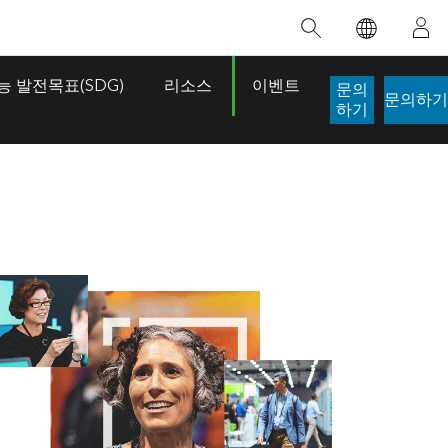
추천 교육
추천 제품
추천 스토리
추천 도서
대한 정보
혁신을 위한 노력
인공 지능
 발전목표(SDG)
리소스
이벤트
문의
문의하기
적
접근 권한
하기
접근 방식
로케이션 인텔리전스
디지털 전환
이
디지털 트윈
 개발자 구
공간 데이터 사이언스: 분석 역량 강화
ArcGIS Pro에 대해 알아보기
생명선이 된 맵
The Power 
이 강사 주도 과정에서는 데이터 내 패턴과
ArcGIS Pro는 Esri에서 제공하는 세계 최고
브라질의 역사적인 2024년 홍수 당시, GIS 기
Jack Dangermond
관계를 밝혀내고 복잡한 문제를 해결하는 인
수준의 매핑, 분석 및 데이터 관리용 GIS 데스
술을 전문으로 하는 기업인 Codex는 30일 만
이 도서는 현대 
사이트를 도출하는 데 사용되는 공간 통계 기
크톱 애플리케이션입니다. 기술이 어떻게 작
에 17개의 긴급 홍수 애플리케이션을 구축하
시각적 및 서술적
법을 살펴봅니다.
동하는지 확인하고, 직접 체험할 수 있는 인
여 중요한 구조 작업을 지원했습니다.
심각한 문제를 해
터랙티브 맵을 사용해 보거나, 제품 기능을
잠재력이 점점 
이 과정 살펴보기
스토리 읽어보기
살펴보고, 무료 평가판을 시작해 보세요.
도서 세부정보로
ArcGIS Pro 탐색하기