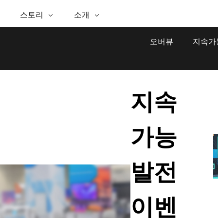
추천 이니셔티브
스토리
소개
능
ESRI 스토리
셀프 서비스
ESRI 정보
ARCGIS 구매
문의하기
GIS에 
핑
WhereNext 매거진
공간정보 탁월성을 향한 경
Esri 정보
ArcUser
사용자 유형
지원 부서 문의
GIS란?
오버뷰
지속가능
간정보 기반 데이터 조회 및 이해
핵심 뉴스 및 인사이트
로
ArcGIS 사용자를 위한 실용
ArcGIS에 대한 역할 기반 
Esri 프로그램 및 이니셔티브
공간적 
인 기술 리소스
석
Esri 블로그
Esri 커뮤니티
Esri 스토어
이벤트
석을 위한 위치정보 활용
실세계 글로벌 GIS 혁신
ArcNews
Esri의 ArcGIS 제품
ArcGIS Blog
산업별 뉴스 및 ArcGIS 업데
지속
체
파트너
이터 관리
Esri 및 The Science of Where 팟
구입 방법
트
문서
간정보 통합, 편집 및 공유
캐스트
Esri 제품, 파트너 제품 및
발
채용
비즈니스 및 기술 리더의 목소
ArcWatch
독
My Esri
가능
리
공간정보 뉴스, 뷰, 트렌드
미디어 & 애널리스트 자료
인프라 관리
모든 기능
GIS로 안정적이고 지속가능한 첨단 미래를
모든 스토리
창조하세요. 리더는 계획과 운영에 대한 공간
발전
문의하기
정보 접근 방식을 통해 인프라 프로젝트가 주
변 환경에 어떻게 연결되는지 이해할 수 있습
니다.
이벤
인프라 관리 살펴보기