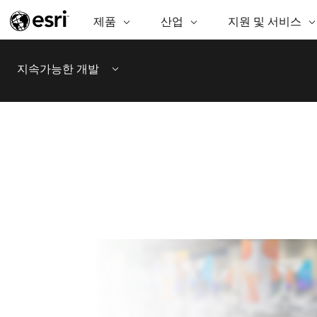
제품
산업
지원 및 서비스
ARCGIS
산업
지원 및 서비스
기
ArcGIS Overview
AEC
전문 서비스
비영리기관
매
지속가능한 개발
Esri의 엔터프라이즈 공간정보 플랫
공
Menu
비즈니스
기술지원
공공안전
폼
분
보존
교육
과학
ArcGIS Online
분
완벽한 SaaS 매핑 플랫폼
교육
중앙정부/지자
데
ArcGIS Pro
공
에너지 유틸리티
지속가능한 개
세계 최고의 GIS 소프트웨어
시설 관리
정보통신
ArcGIS Enterprise
GIS 및 매핑을 위한 기본 시스템
보건 및 복지 서비
교통
스
Developer Technology
물
매핑 및 공간 분석 응용프로그램 생
중앙정부
성
천연자원
모든 제품