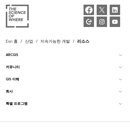
/
/
/
Esri 홈
산업
지속가능한 개발
리소스
ARCGIS
커뮤니티
ArcGIS Overview
GIS 이해
Esri 커뮤니티
매핑
회사
GIS란?
ArcGIS Blog
ArcGIS Pro
특별 프로그램
Esri 정보
로케이션 인텔리전스
산업별 블로그
ArcGIS Enterprise
ArcGIS for Personal Use
문의하기
교육
사용자 리서치 및 테스트
ArcGIS Online