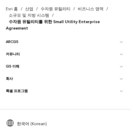
/
/
/
/
Esri 홈
산업
수자원 유틸리티
비즈니스 영역
/
소규모 및 지방 시스템
수자원 유틸리티를 위한 Small Utility Enterprise
Agreement
ARCGIS
커뮤니티
ArcGIS Overview
GIS 이해
Esri 커뮤니티
매핑
회사
GIS란?
ArcGIS Blog
ArcGIS Pro
특별 프로그램
Esri 정보
로케이션 인텔리전스
산업별 블로그
ArcGIS Enterprise
ArcGIS for Personal Use
문의하기
교육
사용자 리서치 및 테스트
ArcGIS Online
ArcGIS for Student Use
채용
ArcUser
Esri Young Professionals Network
한국어 (Korean)
Developer Technology