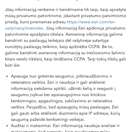
Jūsų informaciją renkame ir bendriname tik taip, kaip aprašyta
mūsų privatumo patvirtinime, įskaitant privatumo patvirtinimo
priedą, kuris prieinamas adresu
https://www.esri.com/en-
us/privacy/overview
. Jūsų informaciją Esri apdoroja privatumo
patvirtinime aprašytais tikslais. Asmeninę informaciją galime
bendrinti su paslaugų teikėjais dėl rašytinėje sutartyje
nurodytų paslaugų teikimo, kaip apibrėžta CCPA. Be to,
galime bendrinti asmeninę informaciją su trečiosiomis šalimis
kitais verslo tikslais, kaip leidžiama CCPA. Tarp tokių tikslų gali
būti šie:
Apsauga nuo grėsmės saugumui, piktnaudžiavimo ir
neteisėtos veiklos. Esri ir naudoja ir gali atskleisti
informaciją siekdama aptikti, užkirsti kelią ir reaguoti į
saugumo įvykius bei apsisaugojimui nuo kitokios
kenksmingos, apgaulingos, sukčiavimo ar neteisėtos
veiklos. Pavyzdžiui, kad apsaugotų mūsų paslaugas, Esri
gali gauti arba atskleisti duomenis apie IP adresus, kurių
saugumą pažeidė kenksmingi veikėjai.
Auditai ir matavimai. Esri informaciją naudoja analizei ir
matavimams, kad suprastų, kaip naudojamos mūsų