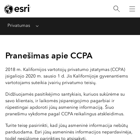
Privatumas
Menu
Pranešimas apie CCPA
2018 m. Kalifornijos vartotojų privatumo įstatymas (CCPA)
įsigaliojo 2020 m. sausio 1 d. Jis Kalifornijoje gyvenantiems
vartotojams suteikia įvairių privatumo teisių.
Didžiuojamės pasitikėjimo santykiais, kuriuos sukūrėme su
savo klientais, ir laikomės įsipareigojimo pagarbiai ir
rūpestingai apdoroti jūsų asmeninę informaciją. Šiuo
pranešimu vykdome pagal CCPA reikalingus atskleidimus.
Turite teisę pasirinkti, kad jūsų asmeninė informacija nebūtų
parduodama. Esri jūsų asmeninės informacijos nepardavinėja,
todėl nesiūlome parinkties to atsisakyti.