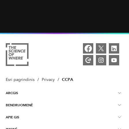
CCPA
Esri pagrindinis
/
Privacy
/
ARCGIS
BENDRUOMENĖ
ArcGIS apžvalga
APIE GIS
Esri Community
Žemėlapių sudarymas