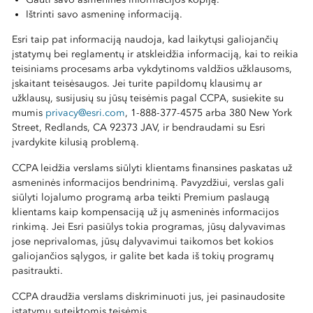
Ištrinti savo asmeninę informaciją.
Esri taip pat informaciją naudoja, kad laikytųsi galiojančių
įstatymų bei reglamentų ir atskleidžia informaciją, kai to reikia
teisiniams procesams arba vykdytinoms valdžios užklausoms,
įskaitant teisėsaugos. Jei turite papildomų klausimų ar
užklausų, susijusių su jūsų teisėmis pagal CCPA, susiekite su
mumis
privacy@esri.com
, 1-888-377-4575 arba 380 New York
Street, Redlands, CA 92373 JAV, ir bendraudami su Esri
įvardykite kilusią problemą.
CCPA leidžia verslams siūlyti klientams finansines paskatas už
asmeninės informacijos bendrinimą. Pavyzdžiui, verslas gali
siūlyti lojalumo programą arba teikti Premium paslaugą
klientams kaip kompensaciją už jų asmeninės informacijos
rinkimą. Jei Esri pasiūlys tokia programas, jūsų dalyvavimas
jose neprivalomas, jūsų dalyvavimui taikomos bet kokios
galiojančios sąlygos, ir galite bet kada iš tokių programų
pasitraukti.
CCPA draudžia verslams diskriminuoti jus, jei pasinaudosite
įstatymų suteiktomis teisėmis.