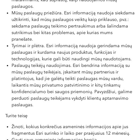
paslaugos.
Mūsų paslaugų priežiūra. Esri informaciją naudoja siekdama
užtikrinti, kad mūsų paslaugos veiktų kaip priklauso, pvz.:
sekdama paslaugų teikimo pertraukimus arba šalindama
sutrikimus bei kitas problemas, apie kurias mums
pranešate.
Tyrimai ir plėtra. Esri informaciją naudoja gerindama mūsų
paslaugas ir kurdama naujus produktus, funkcijas ir
technologijas, kurie gali būti naudingi mūsų naudotojams.
Paslaugų teikėjų naudojimas. Esri bendrina informaciją su
mūsų paslaugų teikėjais, įskaitant mūsų partnerius ir
platintojus, kad jie galėtų teikti paslaugas mūsų vardu,
laikantis mūsų privatumo patvirtinimo ir kitų tinkamų
konfidencialumo bei saugos priemonių. Pavyzdžiui, galime
perduoti paslaugų teikėjams vykdyti klientų aptarnavimo
paslaugas.
Turite teisę
Žinoti, kokius konkrečius asmeninės informacijos apie jus
fragmentus Esri surinko ir laiko per praėjusius 12 mėnesių.
Gauti savo asmeninės informacijos kopiją.