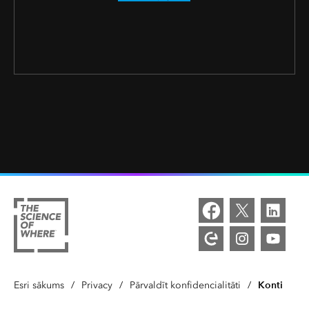
Konti
Esri sākums
/
Privacy
/
Pārvaldīt konfidencialitāti
/