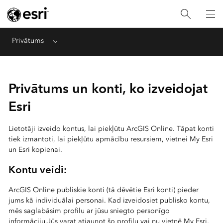
Privātums
Menu
Privātums un konti, ko izveidojat
Esri
Lietotāji izveido kontus, lai piekļūtu ArcGIS Online. Tāpat konti
tiek izmantoti, lai piekļūtu apmācību resursiem, vietnei My Esri
un Esri kopienai.
Kontu veidi:
ArcGIS Online publiskie konti (tā dēvētie Esri konti) pieder
jums kā individuālai personai. Kad izveidosiet publisko kontu,
mēs saglabāsim profilu ar jūsu sniegto personīgo
informāciju.Jūs varat atjaunot šo profilu vai nu vietnē My Esri,