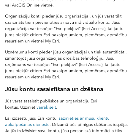
vai ArcGIS Online vietnē.
Organizāciju konti pieder jūsu organizācijai, un jūs varat tikt
uzaicināts tiem pievienoties ar savu individuālo kontu. Jūsu
organizācija var iespējot “Esri piekļuvi” (Esri Access), lai ļautu
jums piekļūt citiem Esri pakalpojumiem, piemēram, apmācību
resursiem un vietnei My Esri.
Uzņēmumu konti pieder jūsu organizācijai un tiek autentificēti,
izmantojot jūsu organizācijas drošības tehnoloģiju. Jūsu
uzņēmums var iespējot “Esri piekļuvi” (Esri Access), lai ļautu
jums piekļūt citiem Esri pakalpojumiem, piemēram, apmācību
resursiem un vietnei My Esri.
Jūsu kontu sasaistīšana un dzēšana
Jūs varat sasaistīt publiskos un organizāciju Esri
kontus. Uzziniet
vairāk šeit
.
Lai izdzēstu
jūsu Esri kontu,
sazinieties ar mūsu klientu
apkalpošanas dienestu
. Drīzumā būs pilnīgas dzēšanas iespēja.
Ja jūs izdzēsīsiet savu kontu, jūsu personiskā informācija tiks