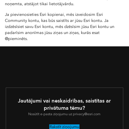
noņemta, atstājot tikai lietotājvārdu.
Ja pievienosieties Esri kopienai, mēs izveidosim Esri
Community kontu, kas būs saistīts ar jūsu Esri kontu. Ja
izdzēsīsiet savu Esri kontu, mēs dzēsīsim jūsu Esri kontu un
padarīsim anonīmas jūsu ziņas un ziņas, kurās esat
@pieminēts.
Jautājumi vai neskaidrības, saistītas ar
privātuma tēmu?
Nosūtīt e-pasta ziņojumu uz privacy@esri.com
Rakstīt ziņojumu