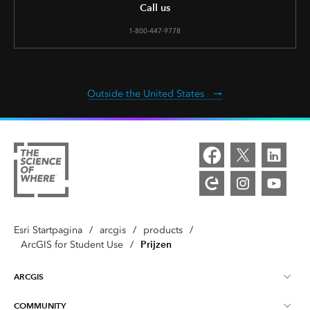
Call us
1-800-447-9778
Outside the United States
Esri Startpagina
/
arcgis
/
products
/
Prijzen
ArcGIS for Student Use
/
ARCGIS
COMMUNITY
ArcGIS-overzicht