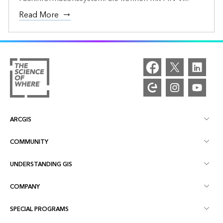
Read More
ARCGIS
COMMUNITY
ArcGIS Overview
UNDERSTANDING GIS
Esri Community
Mapping
COMPANY
What is GIS?
ArcGIS Blog
ArcGIS Pro
SPECIAL PROGRAMS
About Esri
Location Intelligence
Industry Blog
ArcGIS Enterprise