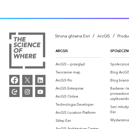
/
/
Strona główna Esri
ArcGIS
Produ
ARCGIS
SPOŁECZN
ArcGIS — przegląd
Społeczność
Tworzenie map
Blog ArcGI
ArcGIS Pro
Blog branż
ArcGIS Enterprise
Badanie i t
prowadzon
ArcGIS Online
użytkownik
Technologia Developer
Sieć młodyc
Esri
ArcGIS Location Platform
Wydarzeni
Sklep Esri
ArcGIS Architecture Center