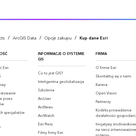
/
/
/
cts
ArcGIS Data
Opcje zakupu
Kup dane Esri
OŚĆ
INFORMACJE O SYSTEMIE
FIRMA
GIS
 Esri
O firmie Esri
Co to jest GIS?
S
Skontaktuj się z nami
Inteligentna geolokalizacja
owy
Kariera
Szkolenia
estowanie
Open Vision
e przez
ArcUser
Partnerzy
ów
ArcNews
Kodeks prowadzenia
h specjalistów
ArcWatch
działalności gospodarc
Esri Press
Inicjatywy środowiskowe
a
na rzecz zrównoważon
Filmy firmy Esri
rozwoju