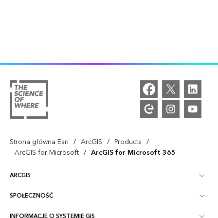
/
/
/
Strona główna Esri
ArcGIS
Products
/
ArcGIS for Microsoft
ArcGIS for Microsoft 365
ARCGIS
SPOŁECZNOŚĆ
ArcGIS — przegląd
INFORMACJE O SYSTEMIE GIS
Społeczność Esri