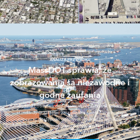
ANALIZA PRZYPADKU
MassDOT sprawia, że
zobrazowania są niezawodne i
godne zaufania
Wydział Lotnictwa departamentu opracował solidne
standardy w zakresie zarządzania i metadanych, aby
zapewnić dostęp do gotowych do analizy wyników
tworzenia map rzeczywistości.