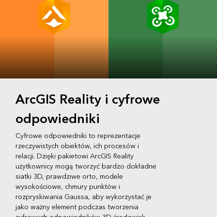
Site Scan for
ArcGIS
ArcGIS Reality i cyfrowe
ArcGIS
Drone2Map
odpowiedniki
Cyfrowe odpowiedniki to reprezentacje
rzeczywistych obiektów, ich procesów i
relacji. Dzięki pakietowi ArcGIS Reality
użytkownicy mogą tworzyć bardzo dokładne
siatki 3D, prawdziwe orto, modele
wysokościowe, chmury punktów i
rozpryskiwania Gaussa, aby wykorzystać je
jako ważny element podczas tworzenia