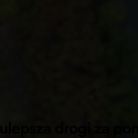
 ulepsza drogi za p