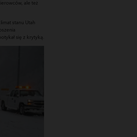
kierowców, ale też
limat stanu Utah
oszenia
ykał się z krytyką.