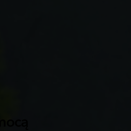
omocą