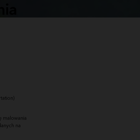
nia
tation)
ję malowania
danych na