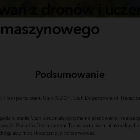
wań z dronów i ucze
maszynowego
Podsumowanie
 Transportu stanu Utah (UDOT, Utah Department of Transpor
da w stanie Utah utrudniała optymalne planowanie i realizac
wych. Ponadto Departament Transportu nie miał aktualnych 
 dróg, aby móc skutecznie je konserwować.