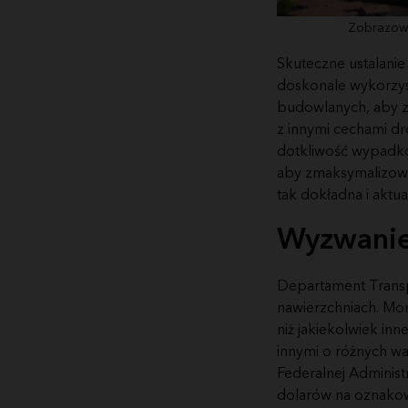
Zobrazowa
Skuteczne ustalanie
doskonale wykorzys
budowlanych, aby z
z innymi cechami dró
dotkliwość wypadkó
aby zmaksymalizowa
tak dokładna i aktua
Wyzwani
Departament Transpo
nawierzchniach. Mo
niż jakiekolwiek in
innymi o różnych w
Federalnej Administ
dolarów na oznakowa