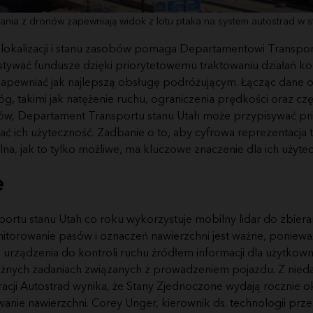
nia z dronów zapewniają widok z lotu ptaka na system autostrad w st
 lokalizacji i stanu zasobów pomaga Departamentowi Transpor
tywać fundusze dzięki priorytetowemu traktowaniu działań ko
apewniać jak najlepszą obsługę podróżującym. Łącząc dane o 
g, takimi jak natężenie ruchu, ograniczenia prędkości oraz czę
w, Departament Transportu stanu Utah może przypisywać pri
ć ich użyteczność. Zadbanie o to, aby cyfrowa reprezentacja
lna, jak to tylko możliwe, ma kluczowe znaczenie dla ich użytec
e
rtu stanu Utah co roku wykorzystuje mobilny lidar do zbieran
nitorowanie pasów i oznaczeń nawierzchni jest ważne, poniew
ne urządzenia do kontroli ruchu źródłem informacji dla użytko
ażnych zadaniach związanych z prowadzeniem pojazdu. Z nie
racji Autostrad wynika, że Stany Zjednoczone wydają rocznie ok
nie nawierzchni. Corey Unger, kierownik ds. technologii prz