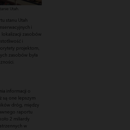
anie Utah.
tu stanu Utah
nserwacyjnych i
lokalizacji zasobów
stotliwość i
orytety projektom,
 tych zasobów była
zności.
ia informacji o
aż są one lepszym
wników dróg, między
dawnego raportu
oło 2 miliardy
estrzennych w