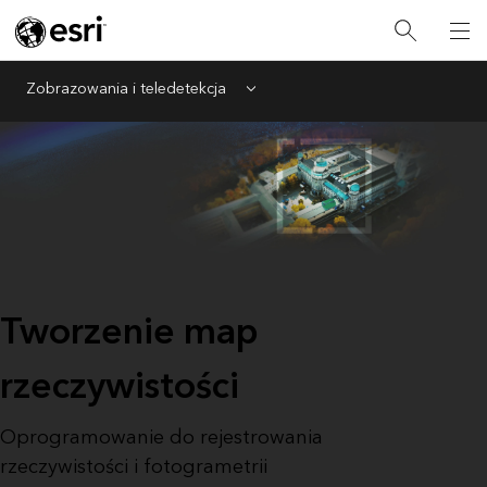
Zobrazowania i teledetekcja
Menu
Tworzenie map
rzeczywistości
Oprogramowanie do rejestrowania
rzeczywistości i fotogrametrii