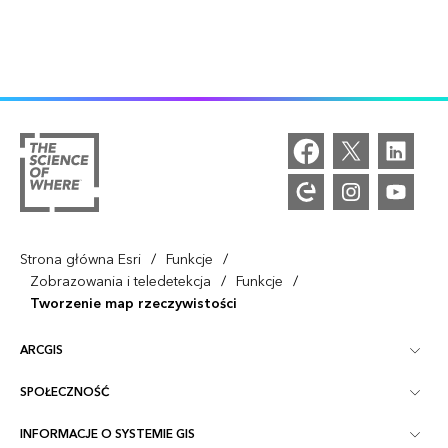
/
/
Strona główna Esri
Funkcje
/
/
Zobrazowania i teledetekcja
Funkcje
Tworzenie map rzeczywistości
ARCGIS
SPOŁECZNOŚĆ
ArcGIS — przegląd
INFORMACJE O SYSTEMIE GIS
Społeczność Esri
Tworzenie map