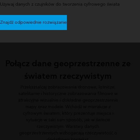
Używaj danych z czujników do tworzenia cyfrowego świata
Znajdź odpowiednie rozwiązanie
Połącz dane geoprzestrzenne ze
światem rzeczywistym
Przekształcaj zobrazowania dronowe, lotnicze,
satelitarne i historyczne zobrazowania filmowe w
atrakcyjne wizualnie i dokładne geoprzestrzennie
mapy oraz modele. Wchodź w interakcje z
cyfrowym światem, który prezentuje miejsca i
sytuacje w taki sam sposób, jak w świecie
rzeczywistym. Warstwy danych
geoprzestrzennych wzbogacają rzeczywistość o
dodatkowy kontekst.