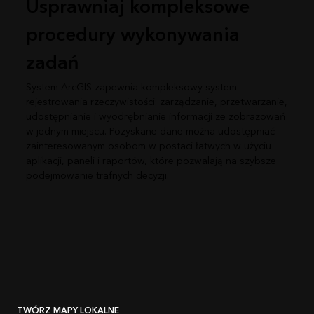
Usprawniaj kompleksowe
procedury wykonywania
zadań
System ArcGIS zapewnia kompleksowy system
rejestrowania rzeczywistości: zarządzanie, przetwarzanie,
udostępnianie i wyodrębnianie informacji ze zobrazowań
w jednym miejscu. Pozyskane dane można udostępniać
zainteresowanym osobom w postaci łatwych w użyciu
aplikacji, paneli i raportów, które pozwalają na szybsze
podejmowanie trafnych decyzji.
TWÓRZ MAPY LOKALNE