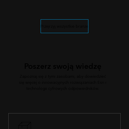
Przejrzyj wszystkie branże
Poszerz swoją wiedzę
Zapoznaj się z tymi zasobami, aby dowiedzieć
się więcej o innowacyjnych rozwiązaniach Esri i
technologii cyfrowych odpowiedników.