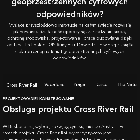
geoprzestrzennych cyfrowych
odpowiedników?
Myślące przyszłościowo instytucje na całym świecie rozwijają
planowanie, działalność operacyjną, zarządzanie siecią,
ochronę środowiska, projektowanie i prace budowlane dzięki
zaufanej technologii GIS firmy Esri. Dowiedz się więcej z
książki
elektronicznej na temat geoprzestrzennych cyfrowych
odpowiedników
.
Vodafone
Praga
Cisco
The Natur
Cross River Rail
PROJEKTOWANIE I KONSTRUOWANIE
Obsługa projektu Cross River Rail
W Brisbane, najszybciej rozwijającym się mieście Australii, w
ramach projektu Cross River Rail wykorzystywany jest
zaawansowany cyfrowy odpowiednik do budowy pierwszej w