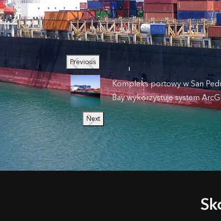
Previous
Kompleks portowy w San Ped
Bay wykorzystuje system ArcG
Next
Sk