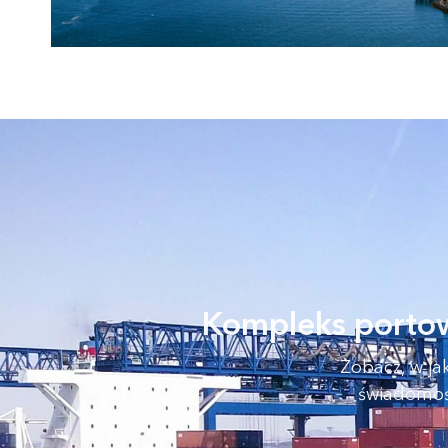
Kompleks portow
Zobacz, w ja
świadomość