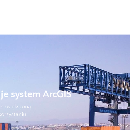
je system ArcGIS
ł zwiększoną
korzystaniu