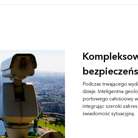
Kompleksow
bezpieczeń
Podczas trwającego wydarz
dzieje. Inteligentna geol
portowego całościowy wg
integrując szeroki zakr
świadomość sytuacyjną.