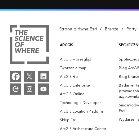
/
/
Strona główna Esri
Branże
Porty
ARCGIS
SPOŁECZN
ArcGIS — przegląd
Społeczność
Tworzenie map
Blog ArcGI
ArcGIS Pro
Blog branż
ArcGIS Enterprise
Badanie i t
prowadzon
ArcGIS Online
użytkownik
Technologia Developer
Sieć młodyc
Esri
ArcGIS Location Platform
Wydarzeni
Sklep Esri
ArcGIS Architecture Center