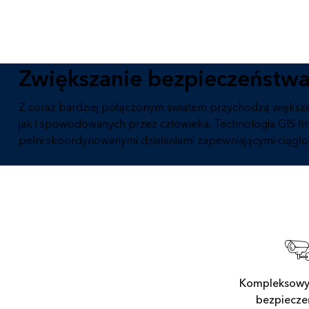
przestrzennej i tworzenia map
Wszystkie branże
Wszystkie produkty
Zwiększanie bezpieczeństwa
Z coraz bardziej połączonym światem przychodzą większe
jak i spowodowanych przez człowieka. Technologia GIS f
pełni skoordynowanymi działaniami zapewniającymi ciągło
Kompleksowy
bezpiecze