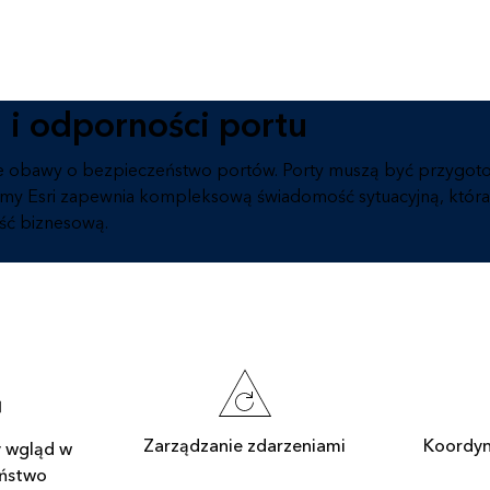
 i odporności portu
 obawy o bezpieczeństwo portów. Porty muszą być przygotowa
irmy Esri zapewnia kompleksową świadomość sytuacyjną, któr
ść biznesową.
Zarządzanie zdarzeniami
Koordyn
 wgląd w
ństwo