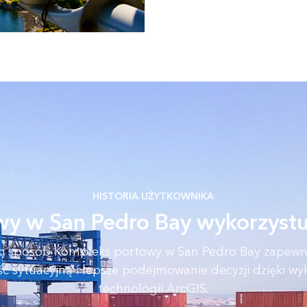
HISTORIA UŻYTKOWNIKA
y w San Pedro Bay wykorzystu
ki sposób Kompleks portowy w San Pedro Bay zapewni
 sytuacyjną i lepsze podejmowanie decyzji dzięki wy
technologii ArcGIS.