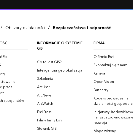
/
/
Obszary działalności
Bezpieczeństwo i odporność
OŚĆ
INFORMACJE O SYSTEMIE
FIRMA
GIS
 Esri
O firmie Esri
Co to jest GIS?
S
Skontaktuj się z nami
Inteligentna geolokalizacja
owy
Kariera
Szkolenia
estowanie
Open Vision
e przez
ArcUser
Partnerzy
ów
ArcNews
Kodeks prowadzenia
h specjalistów
ArcWatch
działalności gospodarc
Esri Press
Inicjatywy środowiskowe
a
na rzecz zrównoważon
Filmy firmy Esri
rozwoju
Słownik GIS
Mapa witryny