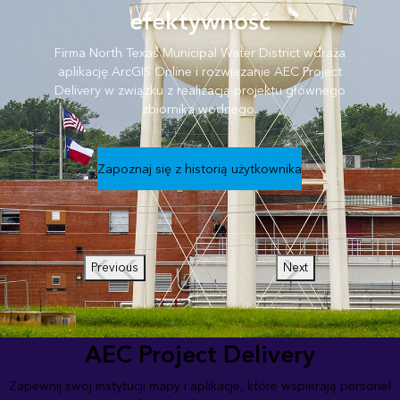
efektywność
Firma North Texas Municipal Water District wdraża
aplikację ArcGIS Online i rozwiązanie AEC Project
Delivery w związku z realizacją projektu głównego
zbiornika wodnego.
Zapoznaj się z historią użytkownika
Previous
Next
AEC Project Delivery
Zapewnij swoj instytucji mapy i aplikacje, które wspierają personel