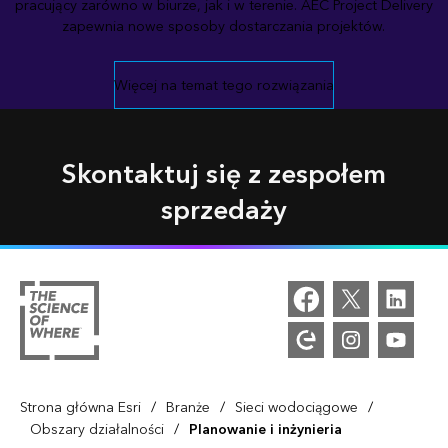
pracujący zarówno w biurze, jak i w terenie. AEC Project Delivery
zapewnia nowe sposoby dostarczania projektów.
Więcej na temat tego rozwiązania
Skontaktuj się z zespołem
sprzedaży
/
/
/
Strona główna Esri
Branże
Sieci wodociągowe
/
Obszary działalności
Planowanie i inżynieria