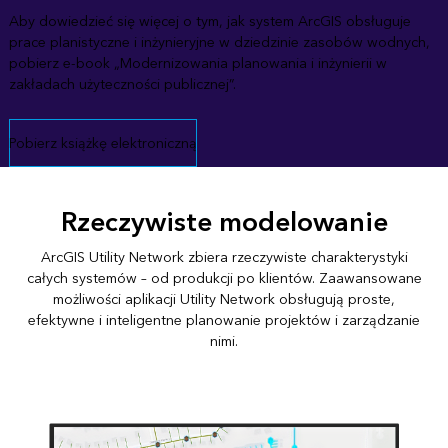
Aby dowiedzieć się więcej o tym, jak system ArcGIS obsługuje
prace planistyczne i inżynieryjne w dziedzinie zasobów wodnych,
pobierz e-book „Modernizowania planowania i inżynierii w
zakładach użyteczności publicznej”.
Pobierz książkę elektroniczną
Rzeczywiste modelowanie
ArcGIS Utility Network zbiera rzeczywiste charakterystyki
całych systemów – od produkcji po klientów. Zaawansowane
możliwości aplikacji Utility Network obsługują proste,
efektywne i inteligentne planowanie projektów i zarządzanie
nimi.