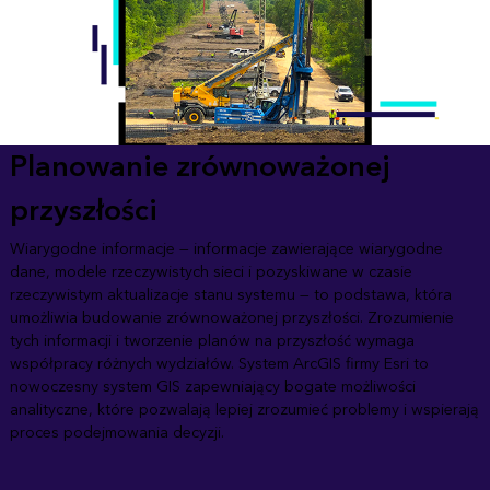
Planowanie zrównoważonej
przyszłości
Wiarygodne informacje — informacje zawierające wiarygodne
dane, modele rzeczywistych sieci i pozyskiwane w czasie
rzeczywistym aktualizacje stanu systemu — to podstawa, która
umożliwia budowanie zrównoważonej przyszłości. Zrozumienie
tych informacji i tworzenie planów na przyszłość wymaga
współpracy różnych wydziałów. System ArcGIS firmy Esri to
nowoczesny system GIS zapewniający bogate możliwości
analityczne, które pozwalają lepiej zrozumieć problemy i wspierają
proces podejmowania decyzji.