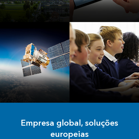
Comunidades
Internet das
Inteligentes
Coisas (IoT) e Big
Data
INSPIRE e
Educação
Copernicus
Empresa global, soluções
europeias