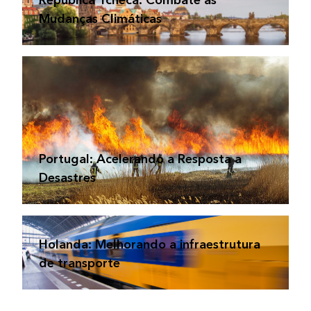
República Tcheca: Combate às
Mudanças Climáticas
Portugal: Acelerando a Resposta a
Desastres
Holanda: Melhorando a infraestrutura
de transporte