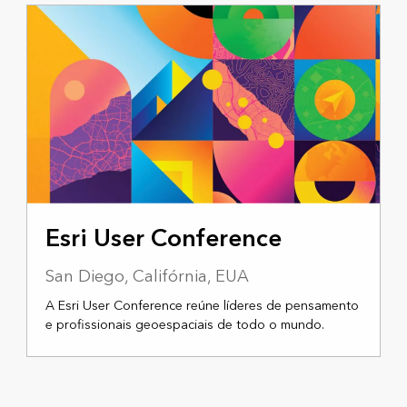
13 A 17 DE JULHO DE 2026
Esri User Conference
San Diego, Califórnia, EUA
A Esri User Conference reúne líderes de pensamento
e profissionais geoespaciais de todo o mundo.