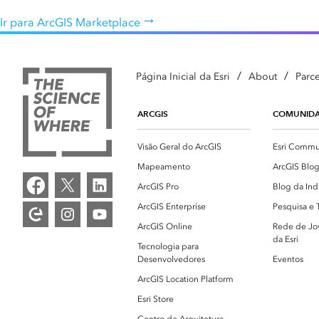
Ir para ArcGIS Marketplace
Todos os setores
Todos os produtos
/
/
Página Inicial da Esri
About
Parce
ARCGIS
COMUNID
Visão Geral do ArcGIS
Esri Commu
Mapeamento
ArcGIS Blo
ArcGIS Pro
Blog da Ind
ArcGIS Enterprise
Pesquisa e 
ArcGIS Online
Rede de Jov
da Esri
Tecnologia para
Desenvolvedores
Eventos
ArcGIS Location Platform
Esri Store