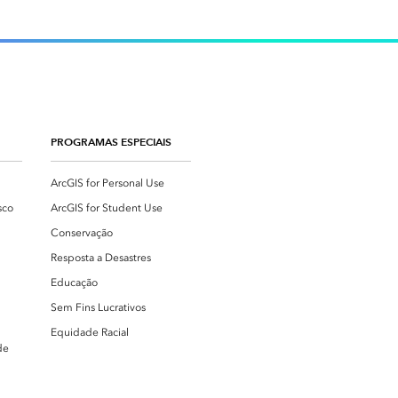
Leia a história
Explore o curso
PROGRAMAS ESPECIAIS
ArcGIS for Personal Use
sco
ArcGIS for Student Use
Conservação
Resposta a Desastres
Educação
Sem Fins Lucrativos
Equidade Racial
de