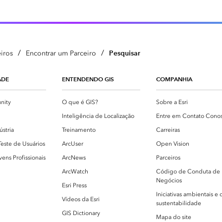
/
/
Pesquisar
iros
Encontrar um Parceiro
ADE
ENTENDENDO GIS
COMPANHIA
nity
O que é GIS?
Sobre a Esri
g
Inteligência de Localização
Entre em Contato Cono
ústria
Treinamento
Carreiras
Teste de Usuários
ArcUser
Open Vision
ens Profissionais
ArcNews
Parceiros
ArcWatch
Código de Conduta de
Negócios
Esri Press
Iniciativas ambientais e 
Vídeos da Esri
sustentabilidade
GIS Dictionary
Mapa do site