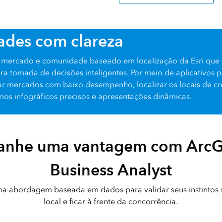
ades com clareza
de mercado e comunidade baseado em localização da Esri que
ra tomada de decisões inteligentes. Por meio de aplicativos
ar mercados com baixo desempenho, localizar os locais de cr
ios infográficos precisos e apresentações dinâmicas.
anhe uma vantagem com ArcG
Business Analyst
a abordagem baseada em dados para validar seus instintos
local e ficar à frente da concorrência.