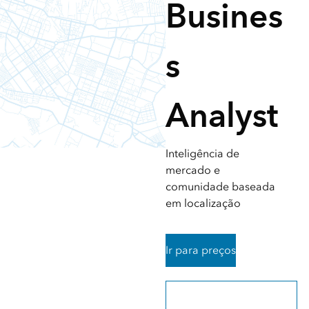
Busines
s
Analyst
Inteligência de
mercado e
comunidade baseada
em localização
Ir para preços
Registre-se para um teste
gratuito