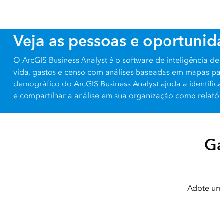
Veja as pessoas e oportunid
O ArcGIS Business Analyst é o software de inteligência 
vida, gastos e censo com análises baseadas em mapas pa
demográfico do ArcGIS Business Analyst ajuda a identific
e compartilhar a análise em sua organização como relatór
G
Adote um