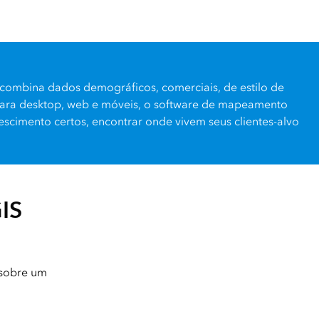
 combina dados demográficos, comerciais, de estilo de
 para desktop, web e móveis, o software de mapeamento
escimento certos, encontrar onde vivem seus clientes-alvo
IS
 sobre um