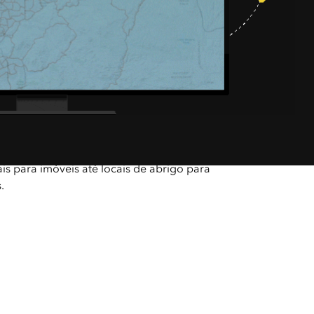
r
análise que são críticas para o seu setor—
is para imóveis até locais de abrigo para
.