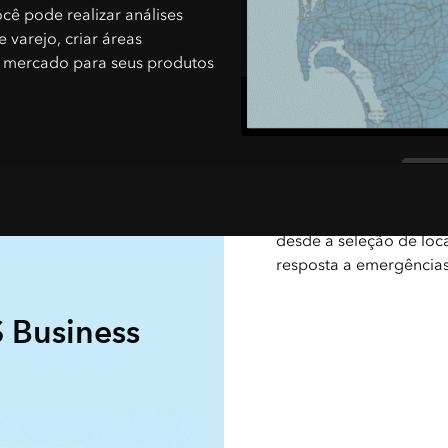
cê pode realizar análises
 varejo, criar áreas
um mercado para seus produtos
Etapa 1—Identifica
Identifique as áreas de 
desde a seleção de loca
resposta a emergências
 Business