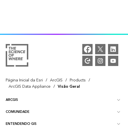
/
/
/
Página Inicial da Esri
ArcGIS
Products
/
ArcGIS Data Appliance
Visão Geral
ARCGIS
COMUNIDADE
Visão Geral do ArcGIS
ENTENDENDO GIS
Esri Community
Mapeamento