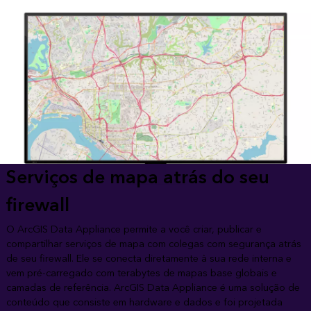
Serviços de mapa atrás do seu
firewall
O ArcGIS Data Appliance permite a você criar, publicar e
compartilhar serviços de mapa com colegas com segurança atrás
de seu firewall. Ele se conecta diretamente à sua rede interna e
vem pré-carregado com terabytes de mapas base globais e
camadas de referência. ArcGIS Data Appliance é uma solução de
conteúdo que consiste em hardware e dados e foi projetada