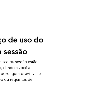
ço de uso do
a sessão
saico ou sessão estão
e, dando a você a
abordagem previsível e
vo ou requisitos de