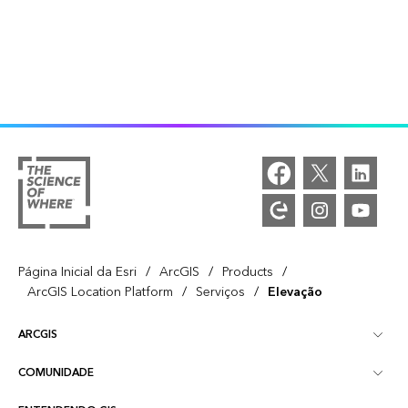
/
/
/
Página Inicial da Esri
ArcGIS
Products
/
/
ArcGIS Location Platform
Serviços
Elevação
ARCGIS
COMUNIDADE
Visão Geral do ArcGIS