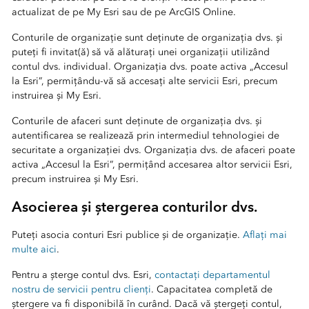
actualizat de pe My Esri sau de pe ArcGIS Online.
Conturile de organizație sunt deținute de organizația dvs. și
puteți fi invitat(ă) să vă alăturați unei organizații utilizând
contul dvs. individual. Organizația dvs. poate activa „Accesul
la Esri”, permițându-vă să accesați alte servicii Esri, precum
instruirea și My Esri.
Conturile de afaceri sunt deținute de organizația dvs. și
autentificarea se realizează prin intermediul tehnologiei de
securitate a organizației dvs. Organizația dvs. de afaceri poate
activa „Accesul la Esri”, permițând accesarea altor servicii Esri,
precum instruirea și My Esri.
Asocierea și ștergerea conturilor dvs.
Puteți asocia conturi Esri publice și de organizație.
Aflați mai
multe aici
.
Pentru a șterge
contul dvs. Esri,
contactați departamentul
nostru de servicii pentru clienți
. Capacitatea completă de
ștergere va fi disponibilă în curând. Dacă vă ștergeți contul,