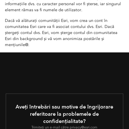
informațiile dvs. cu caracter personal vor fi șterse, iar singurul
element rămas va fi numele de utilizator.
Dacă vă alăturați comunității Esri, vom crea un cont în
comunitatea Esri care va fi asociat contului dvs. Esri. Dacă
ștergeți contul dvs. Esri, vom șterge contul din comunitatea
Esri din background și vă vom anonimiza postările și
mențiunile@.
Aveți întrebări sau motive de îngrijorare
referitoare la problemele de
confidențialitate?
Trimiteți un e-mail către privacy@esri.com